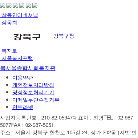
삼동인터네셔널
삼동회
강북구청
복지로
서울복지포털
북서울종합사회복지관
이용약관
개인정보처리방침
영상정보처리기기
이메일무단수집거부
인트라넷
사업자등록번호 : 210-82-05947
대표자 : 최명
TEL : 02-987-
5077
FAX : 02-987-5051
주소 : 서울시 강북구 한천로 105길 24, 상가 202동 (지번:번