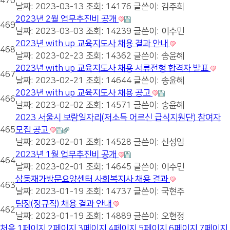
470
날짜: 2023-03-13
조회: 14176
글쓴이:
김주희
2023년 2월 업무추진비 공개
469
날짜: 2023-03-03
조회: 14239
글쓴이:
이수민
2023년 with up 교육지도사 채용 결과 안내
468
날짜: 2023-02-23
조회: 14362
글쓴이:
송윤혜
2023년 with up 교육지도사 채용 서류전형 합격자 발표
467
날짜: 2023-02-21
조회: 14644
글쓴이:
송윤혜
2023년 with up 교육지도사 채용 공고
466
날짜: 2023-02-02
조회: 14571
글쓴이:
송윤혜
2023 서울시 보람일자리(저소득 어르신 급식지원단) 참여자
465
모집 공고
날짜: 2023-02-01
조회: 14528
글쓴이:
신성임
2023년 1월 업무추진비 공개
464
날짜: 2023-02-01
조회: 14645
글쓴이:
이수민
삼동재가방문요양센터 사회복지사 채용 결과
463
날짜: 2023-01-19
조회: 14737
글쓴이:
국현주
팀장(정규직) 채용 결과 안내
462
날짜: 2023-01-19
조회: 14889
글쓴이:
오현정
처음
1
페이지
2
페이지
3
페이지
4
페이지
5
페이지
6
페이지
7
페이지