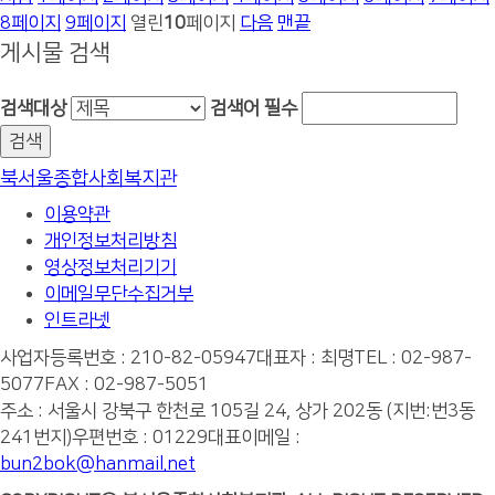
8
페이지
9
페이지
열린
10
페이지
다음
맨끝
게시물 검색
검색대상
검색어
필수
북서울종합사회복지관
이용약관
개인정보처리방침
영상정보처리기기
이메일무단수집거부
인트라넷
사업자등록번호 : 210-82-05947
대표자 : 최명
TEL : 02-987-
5077
FAX : 02-987-5051
주소 : 서울시 강북구 한천로 105길 24, 상가 202동 (지번:번3동
241번지)
우편번호 : 01229
대표이메일 :
bun2bok@hanmail.net