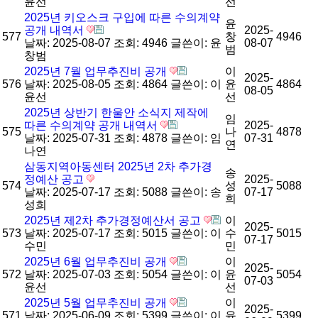
윤선
선
2025년 키오스크 구입에 따른 수의계약
윤
공개 내역서
2025-
577
창
4946
날짜: 2025-08-07
조회: 4946
글쓴이:
윤
08-07
범
창범
2025년 7월 업무추진비 공개
이
2025-
576
날짜: 2025-08-05
조회: 4864
글쓴이:
이
윤
4864
08-05
윤선
선
2025년 상반기 한울안 소식지 제작에
임
따른 수의계약 공개 내역서
2025-
575
나
4878
날짜: 2025-07-31
조회: 4878
글쓴이:
임
07-31
연
나연
삼동지역아동센터 2025년 2차 추가경
송
정예산 공고
2025-
574
성
5088
날짜: 2025-07-17
조회: 5088
글쓴이:
송
07-17
희
성희
2025년 제2차 추가경정예산서 공고
이
2025-
573
날짜: 2025-07-17
조회: 5015
글쓴이:
이
수
5015
07-17
수민
민
2025년 6월 업무추진비 공개
이
2025-
572
날짜: 2025-07-03
조회: 5054
글쓴이:
이
윤
5054
07-03
윤선
선
2025년 5월 업무추진비 공개
이
2025-
571
날짜: 2025-06-09
조회: 5399
글쓴이:
이
윤
5399