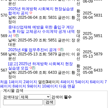
06-09
윤선
선
2025년 하계방학 사회복지 현장실습생
황
합격자 공지
2025-
570
정
5831
날짜: 2025-06-04
조회: 5831
글쓴이:
황
06-04
아
정아
중대산업재해 예방을 위한 출입구 계단
노후 타일 교체공사 수의계약 공개 내역
장
2025-
569
서
대
5851
05-20
날짜: 2025-05-20
조회: 5851
글쓴이:
장
운
대운
2025년 4월 업무추진비 공개
이
2025-
568
날짜: 2025-05-13
조회: 5879
글쓴이:
이
윤
5879
05-13
윤선
선
[공고] 2025년 하계방학 사회복지 현장
황
실습생 모집
2025-
567
정
6433
날짜: 2025-05-08
조회: 6433
글쓴이:
황
05-08
아
정아
처음
1
페이지
2
페이지
열린
3
페이지
4
페이지
5
페이지
6
페이지
7
페이지
8
페이지
9
페이지
10
페이지
다음
맨끝
게시물 검색
검색대상
검색어
필수