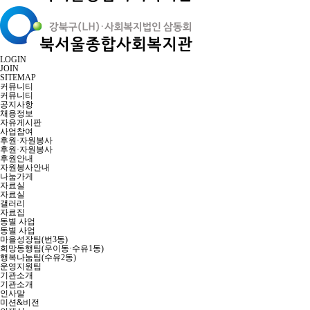
LOGIN
JOIN
SITEMAP
커뮤니티
커뮤니티
공지사항
채용정보
자유게시판
사업참여
후원·자원봉사
후원·자원봉사
후원안내
자원봉사안내
나눔가게
자료실
자료실
갤러리
자료집
동별 사업
동별 사업
마을성장팀(번3동)
희망동행팀(우이동·수유1동)
행복나눔팀(수유2동)
운영지원팀
기관소개
기관소개
인사말
미션&비전