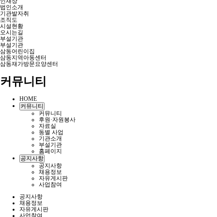
인재상
법인소개
기관발자취
조직도
시설현황
오시는길
부설기관
부설기관
삼동어린이집
삼동지역아동센터
삼동재가방문요양센터
커뮤니티
HOME
커뮤니티
커뮤니티
후원·자원봉사
자료실
동별 사업
기관소개
부설기관
홈페이지
공지사항
공지사항
채용정보
자유게시판
사업참여
공지사항
채용정보
자유게시판
사업참여