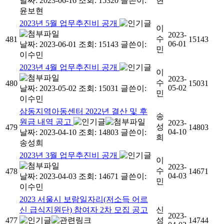
날짜: 2023-06-16
조회: 15320
글쓴이:
현
윤보현
2023년 5월 업무추진비 공개
이
2023-
수
481
15143
06-01
날짜: 2023-06-01
조회: 15143
글쓴이:
민
이수민
2023년 4월 업무추진비 공개
이
2023-
수
480
15031
05-02
날짜: 2023-05-02
조회: 15031
글쓴이:
민
이수민
삼동지역아동센터 2022년 결산 및 후
송
원금 내역 공고
2023-
성
479
14803
04-10
날짜: 2023-04-10
조회: 14803
글쓴이:
희
송성희
2023년 3월 업무추진비 공개
이
2023-
수
478
14671
04-03
날짜: 2023-04-03
조회: 14671
글쓴이:
민
이수민
2023 서울시 보람일자리(저소득 어르
신 급식지원단) 참여자 2차 모집 공고
신
2023-
477
성
14744