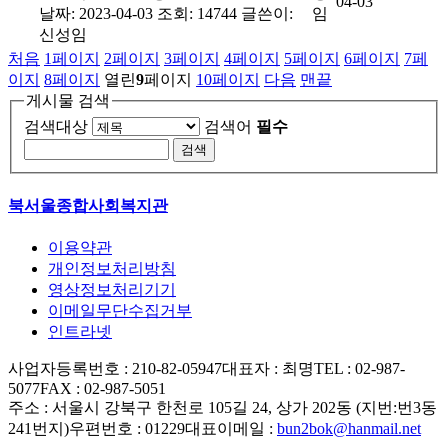
04-03
날짜: 2023-04-03
조회: 14744
글쓴이:
임
신성임
처음
1
페이지
2
페이지
3
페이지
4
페이지
5
페이지
6
페이지
7
페
이지
8
페이지
열린
9
페이지
10
페이지
다음
맨끝
게시물 검색
검색대상
검색어
필수
북서울종합사회복지관
이용약관
개인정보처리방침
영상정보처리기기
이메일무단수집거부
인트라넷
사업자등록번호 : 210-82-05947
대표자 : 최명
TEL : 02-987-
5077
FAX : 02-987-5051
주소 : 서울시 강북구 한천로 105길 24, 상가 202동 (지번:번3동
241번지)
우편번호 : 01229
대표이메일 :
bun2bok@hanmail.net