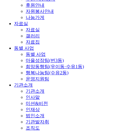
후원안내
자원봉사안내
나눔가게
자료실
자료실
갤러리
자료집
동별 사업
동별 사업
마을성장팀(번3동)
희망동행팀(우이동·수유1동)
행복나눔팀(수유2동)
운영지원팀
기관소개
기관소개
인사말
미션&비전
인재상
법인소개
기관발자취
조직도