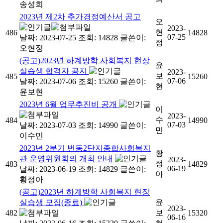
송성희
2023년 제2차 추가경정예산서 공고
오
2023-
현
486
14828
07-25
날짜: 2023-07-25
조회: 14828
글쓴이:
정
오현정
(공고)2023년 하계방학 사회복지 현장
윤
실습생 합격자 공지
2023-
보
485
15260
07-06
날짜: 2023-07-06
조회: 15260
글쓴이:
현
윤보현
2023년 6월 업무추진비 공개
이
2023-
수
484
14990
07-03
날짜: 2023-07-03
조회: 14990
글쓴이:
민
이수민
2023년 2분기 번동2단지종합사회복지
황
관 운영위원회의 개최 안내
2023-
정
483
14829
06-19
날짜: 2023-06-19
조회: 14829
글쓴이:
아
황정아
(공고)2023년 하계방학 사회복지 현장
실습생 모집(종료)
윤
2023-
482
보
15320
06-16