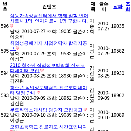
번
제
글쓴
조
컨텐츠
날짜
호
목
이
회
삼동가족상담센터에서 함께 일할 언어
치료사 1명, 인지치료사 1명 구합니다.
이
2010-
596
승
19035
07-27
날짜: 2010-07-27
조회: 19035
글쓴이:
희
이승희
취업성공패키지 사업전담자 합격자공
이
고
2010-
595
성
19582
날짜: 2010-07-29
조회: 19582
글쓴이:
07-29
근
이성근
2010 청소년 직업정보박람회 진로코
김
디네이터 모집
2010-
594
진
18930
날짜: 2010-08-25
조회: 18930
글쓴이:
08-25
원
김진원
청소년 직업정보박람회 진로코디네이
김
터 일정 안내
2010-
593
진
18962
날짜: 2010-09-09
조회: 18962
글쓴이:
09-09
원
김진원
무료직업소개사업 담당자 모집공고
이
2010-
592
날짜: 2010-09-10
조회: 19089
글쓴이:
성
19089
09-10
이성근
근
오현초등학교 진로지도 시간표입니다.
김