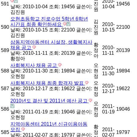
2010-
591
진
19456
날짜: 2010-10-04
조회: 19456
글쓴이:
10-04
원
김진원
오현초등학교 진로수업 5학년 6학년
김
시간표 최종 확인하세요
2010-
590
진
22100
날짜: 2010-10-15
조회: 22100
글쓴이:
10-15
원
김진원
삼동지역아동센터 시설장, 생활복지사
황
채용 공고
2010-
589
정
20139
날짜: 2010-11-11
조회: 20139
글쓴이:
11-11
아
황정아
사회복지사 채용 공고
오
2010-
588
날짜: 2010-11-30
조회: 19894
글쓴이:
현
19894
11-30
오현정
정
사회복지사 채용 최종 합격자 발표
오
2010-
587
날짜: 2010-12-17
조회: 19622
글쓴이:
현
19622
12-17
오현정
정
2010년도 결산 및 2011년 예산 공고
오
2011-
586
현
19046
날짜: 2011-01-19
조회: 19046
글쓴이:
01-19
정
오현정
지역아동센터 2011년 신규이용아동
황
모집
2011-
585
정
19797
날짜: 2011-02-07
조회: 19797
글쓴이:
02-07