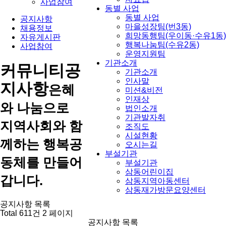
사업참여
동별 사업
동별 사업
공지사항
마을성장팀(번3동)
채용정보
희망동행팀(우이동·수유1동)
자유게시판
행복나눔팀(수유2동)
사업참여
운영지원팀
기관소개
커뮤니티
공
기관소개
인사말
지사항
은혜
미션&비전
인재상
와 나눔으로
법인소개
기관발자취
지역사회와 함
조직도
시설현황
께하는 행복공
오시는길
부설기관
동체를 만들어
부설기관
삼동어린이집
갑니다.
삼동지역아동센터
삼동재가방문요양센터
공지사항 목록
Total 611건
2 페이지
공지사항 목록