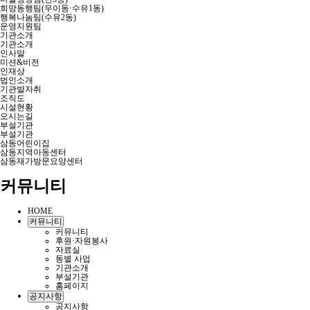
희망동행팀(우이동·수유1동)
행복나눔팀(수유2동)
운영지원팀
기관소개
기관소개
인사말
미션&비전
인재상
법인소개
기관발자취
조직도
시설현황
오시는길
부설기관
부설기관
삼동어린이집
삼동지역아동센터
삼동재가방문요양센터
커뮤니티
HOME
커뮤니티
커뮤니티
후원·자원봉사
자료실
동별 사업
기관소개
부설기관
홈페이지
공지사항
공지사항