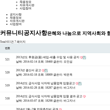
채용정보
자유게시판
사업참여
공지사항
채용정보
자유게시판
사업참여
커뮤니티
공지사항
은혜와 나눔으로 지역사회와 
Total 611건
7 페이지
번호
2013년도 후원금(품) 세입-세출 수입 및 사용 공지
521
날짜: 2014-02-14
조회: 18460
글쓴이:
오인섭
2013년 결산서 공고
520
날짜: 2014-02-18
조회: 18009
글쓴이:
박은옥
2014년도 급식사업 식자재 납품업체 입찰공고
519
날짜: 2014-02-28
조회: 18287
글쓴이:
바그지너
2014년도 급식사업 식자재 납품업체 입찰 결과 공고
518
날짜: 2014-03-07
조회: 18298
글쓴이:
바그지너
2014년 1월~2월 업무추진비 공개