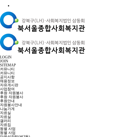
LOGIN
JOIN
SITEMAP
커뮤니티
커뮤니티
공지사항
채용정보
자유게시판
사업참여
후원·자원봉사
후원·자원봉사
후원안내
자원봉사안내
나눔가게
자료실
자료실
갤러리
자료집
동별 사업
동별 사업
마을성장팀(번3동)