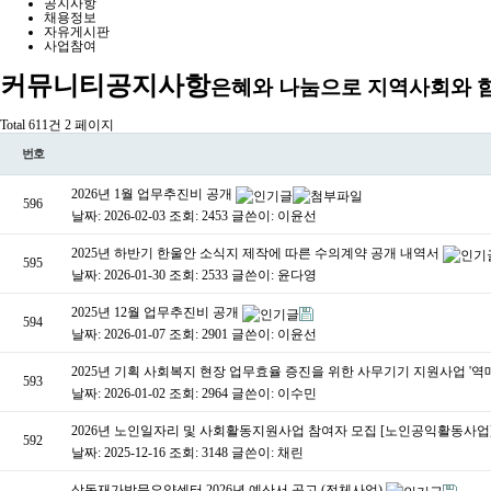
공지사항
채용정보
자유게시판
사업참여
커뮤니티
공지사항
은혜와 나눔으로 지역사회와 
Total 611건
2 페이지
번호
2026년 1월 업무추진비 공개
596
날짜: 2026-02-03
조회: 2453
글쓴이:
이윤선
2025년 하반기 한울안 소식지 제작에 따른 수의계약 공개 내역서
595
날짜: 2026-01-30
조회: 2533
글쓴이:
윤다영
2025년 12월 업무추진비 공개
594
날짜: 2026-01-07
조회: 2901
글쓴이:
이윤선
2025년 기획 사회복지 현장 업무효율 증진을 위한 사무기기 지원사업 '
593
날짜: 2026-01-02
조회: 2964
글쓴이:
이수민
2026년 노인일자리 및 사회활동지원사업 참여자 모집 [노인공익활동사업
592
날짜: 2025-12-16
조회: 3148
글쓴이:
채린
삼동재가방문요양센터 2026년 예산서 공고 (전체사업)