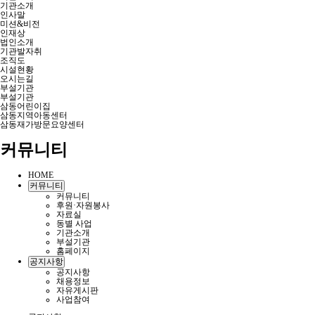
기관소개
인사말
미션&비전
인재상
법인소개
기관발자취
조직도
시설현황
오시는길
부설기관
부설기관
삼동어린이집
삼동지역아동센터
삼동재가방문요양센터
커뮤니티
HOME
커뮤니티
커뮤니티
후원·자원봉사
자료실
동별 사업
기관소개
부설기관
홈페이지
공지사항
공지사항
채용정보
자유게시판
사업참여