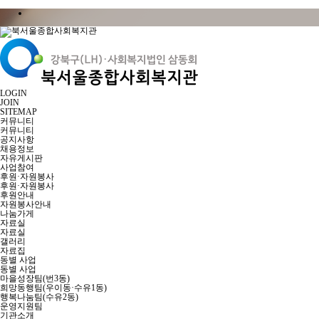
LOGIN
JOIN
SITEMAP
커뮤니티
커뮤니티
공지사항
채용정보
자유게시판
사업참여
후원·자원봉사
후원·자원봉사
후원안내
자원봉사안내
나눔가게
자료실
자료실
갤러리
자료집
동별 사업
동별 사업
마을성장팀(번3동)
희망동행팀(우이동·수유1동)
행복나눔팀(수유2동)
운영지원팀
기관소개