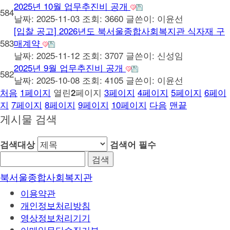
2025년 10월 업무추진비 공개
584
날짜: 2025-11-03
조회: 3660
글쓴이:
이윤선
[입찰 공고] 2026년도 북서울종합사회복지관 식자재 구
583
매계약
날짜: 2025-11-12
조회: 3707
글쓴이:
신성임
2025년 9월 업무추진비 공개
582
날짜: 2025-10-08
조회: 4105
글쓴이:
이윤선
처음
1
페이지
열린
페이지
3
페이지
4
페이지
5
페이지
6
페이
2
지
7
페이지
8
페이지
9
페이지
10
페이지
다음
맨끝
게시물 검색
검색대상
검색어
필수
북서울종합사회복지관
이용약관
개인정보처리방침
영상정보처리기기
이메일무단수집거부