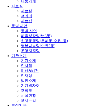
나눔가게
자료실
자료실
갤러리
자료집
동별 사업
동별 사업
마을성장팀(번3동)
희망동행팀(우이동·수유1동)
행복나눔팀(수유2동)
운영지원팀
기관소개
기관소개
인사말
미션&비전
인재상
법인소개
기관발자취
조직도
시설현황
오시는길
부설기관