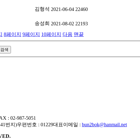
김형석
2021-06-04
22460
송성희
2021-08-02
22193
지
8
페이지
9
페이지
10
페이지
다음
맨끝
AX : 02-987-5051
241번지)
우편번호 : 01229
대표이메일 :
bun2bok@hanmail.net
VED.