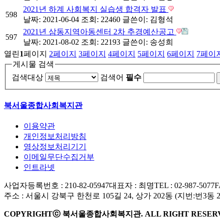
2021년 하계 사회복지 실습생 합격자 발표
598
날짜: 2021-06-04
조회: 22460
글쓴이:
김형석
2021년 삼동지역아동센터 2차 추경예산공고
597
날짜: 2021-08-02
조회: 22193
글쓴이:
송성희
열린
1
페이지
2
페이지
3
페이지
4
페이지
5
페이지
6
페이지
7
페이
게시물 검색
검색대상
검색어
필수
북서울종합사회복지관
이용약관
개인정보처리방침
영상정보처리기기
이메일무단수집거부
인트라넷
사업자등록번호 : 210-82-05947
대표자 : 최명
TEL : 02-987-5077
F
주소 : 서울시 강북구 한천로 105길 24, 상가 202동 (지번:번3동 
COPYRIGHTⓒ 북서울종합사회복지관. ALL RIGHT RESER