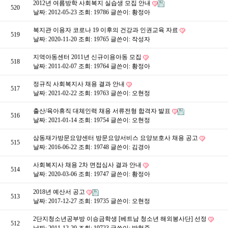
2012년 여름방학 사회복지 실습생 모집 안내
520
날짜: 2012-05-23
조회: 19786
글쓴이:
황정아
복지관 이용자 코로나 19 이후의 건강과 인권교육 자료
519
날짜: 2020-11-20
조회: 19765
글쓴이:
작성자
지역아동센터 2011년 신규이용아동 모집
518
날짜: 2011-02-07
조회: 19764
글쓴이:
황정아
정규직 사회복지사 채용 결과 안내
517
날짜: 2021-02-22
조회: 19763
글쓴이:
오현정
출산/육아휴직 대체인력 채용 서류전형 합격자 발표
516
날짜: 2021-01-14
조회: 19754
글쓴이:
오현정
삼동재가방문요양센터 방문요양서비스 요양보호사 채용 공고
515
날짜: 2016-06-22
조회: 19748
글쓴이:
김경아
사회복지사 채용 2차 면접심사 결과 안내
514
날짜: 2020-03-06
조회: 19747
글쓴이:
황정아
2018년 예산서 공고
513
날짜: 2017-12-27
조회: 19735
글쓴이:
오현정
2단지청소년공부방 이승금학생 [베트남 청소년 해외봉사단] 선정
512