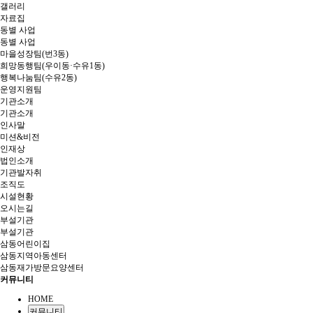
갤러리
자료집
동별 사업
동별 사업
마을성장팀(번3동)
희망동행팀(우이동·수유1동)
행복나눔팀(수유2동)
운영지원팀
기관소개
기관소개
인사말
미션&비전
인재상
법인소개
기관발자취
조직도
시설현황
오시는길
부설기관
부설기관
삼동어린이집
삼동지역아동센터
삼동재가방문요양센터
커뮤니티
HOME
커뮤니티