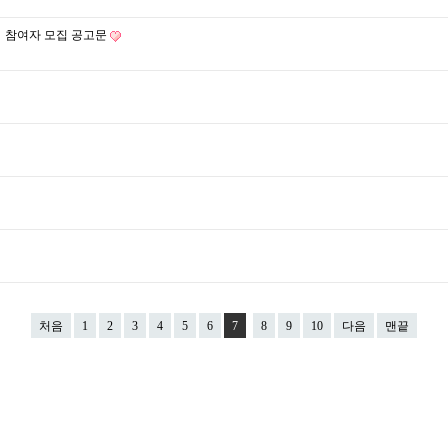
」 참여자 모집 공고문
처음
1
2
3
4
5
6
7
8
9
10
다음
맨끝