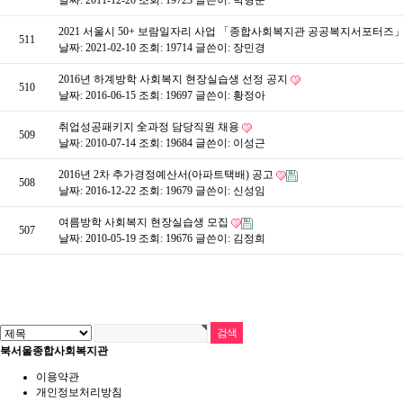
날짜: 2011-12-20
조회: 19723
글쓴이:
박형준
2021 서울시 50+ 보람일자리 사업 「종합사회복지관 공공복지서포터즈
511
날짜: 2021-02-10
조회: 19714
글쓴이:
장민경
2016년 하계방학 사회복지 현장실습생 선정 공지
510
날짜: 2016-06-15
조회: 19697
글쓴이:
황정아
취업성공패키지 全과정 담당직원 채용
509
날짜: 2010-07-14
조회: 19684
글쓴이:
이성근
2016년 2차 추가경정예산서(아파트택배) 공고
508
날짜: 2016-12-22
조회: 19679
글쓴이:
신성임
여름방학 사회복지 현장실습생 모집
507
날짜: 2010-05-19
조회: 19676
글쓴이:
김정희
북서울종합사회복지관
이용약관
개인정보처리방침