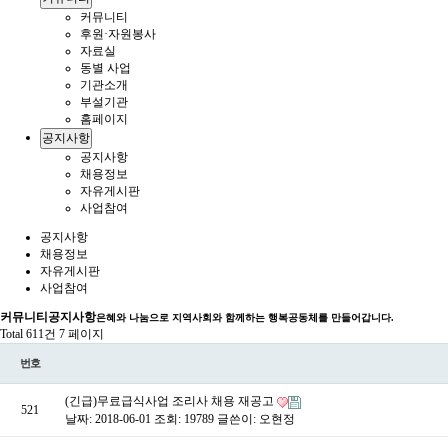
커뮤니티
후원·자원봉사
자료실
동별 사업
기관소개
부설기관
홈페이지
공지사항
공지사항
채용정보
자유게시판
사업참여
공지사항
채용정보
자유게시판
사업참여
커뮤니티
공지사항
은혜와 나눔으로 지역사회와 함께하는 행복공동체를 만들어갑니다.
Total 611건
7 페이지
번호
(긴급)무료급식사업 조리사 채용 재공고
521
날짜: 2018-06-01
조회: 19789
글쓴이:
오현정