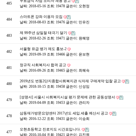
무료급식 사업 조리자 채용 공고
485
날짜: 2018-05-16
조회: 19478
글쓴이:
오현정
스마트폰 강좌 이용자 모집
484
날짜: 2018-08-03
조회: 19476
글쓴이:
민유진
제 99주년 삼일절 태극기 달기
483
날짜: 2018-02-26
조회: 19471
글쓴이:
원혜영
서울형 유급 병가 제도 홍보-2
482
날짜: 2019-09-19
조회: 19466
글쓴이:
윤보현
정규직 사회복지사 합격 공고
481
날짜: 2016-09-26
조회: 19465
글쓴이:
최혜숙
2019년도 번동2단지종합사회복지관 식자재 구매계약 입찰 공고
480
날짜: 2018-10-15
조회: 19458
글쓴이:
신성임
[성명서] 서울시 사회복지시설 평가 문제에 관한 공동성명서
479
날짜: 2019-04-09
조회: 19453
글쓴이:
관리자
삼동재가방문요양센터 2017년도 세입.세출 예산서 공고
478
날짜: 2016-12-22
조회: 19431
글쓴이:
이승희
오현초등학교 진로지도 시간표입니다.
477
날짜: 2010-10-04
조회: 19421
글쓴이:
김진원