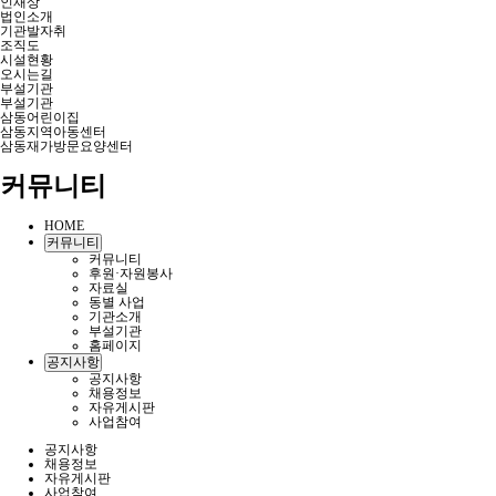
인재상
법인소개
기관발자취
조직도
시설현황
오시는길
부설기관
부설기관
삼동어린이집
삼동지역아동센터
삼동재가방문요양센터
커뮤니티
HOME
커뮤니티
커뮤니티
후원·자원봉사
자료실
동별 사업
기관소개
부설기관
홈페이지
공지사항
공지사항
채용정보
자유게시판
사업참여
공지사항
채용정보
자유게시판
사업참여