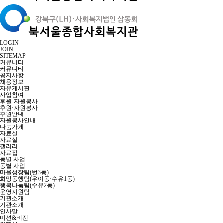
LOGIN
JOIN
SITEMAP
커뮤니티
커뮤니티
공지사항
채용정보
자유게시판
사업참여
후원·자원봉사
후원·자원봉사
후원안내
자원봉사안내
나눔가게
자료실
자료실
갤러리
자료집
동별 사업
동별 사업
마을성장팀(번3동)
희망동행팀(우이동·수유1동)
행복나눔팀(수유2동)
운영지원팀
기관소개
기관소개
인사말
미션&비전