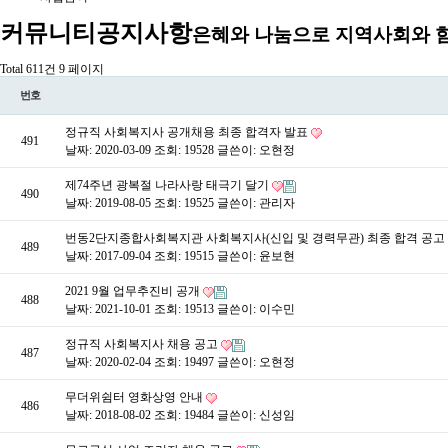
커뮤니티
공지사항
은혜와 나눔으로 지역사회와 
Total 611건
9 페이지
번호
정규직 사회복지사 공개채용 최종 합격자 발표
491
날짜: 2020-03-09
조회: 19528
글쓴이:
오현정
제74주년 광복절 나라사랑 태극기 달기
490
날짜: 2019-08-05
조회: 19525
글쓴이:
관리자
번동2단지종합사회복지관 사회복지사(신입 및 경력무관) 최종 합격 공고
489
날짜: 2017-09-04
조회: 19515
글쓴이:
윤보현
2021 9월 업무추진비 공개
488
날짜: 2021-10-01
조회: 19513
글쓴이:
이수민
정규직 사회복지사 채용 공고
487
날짜: 2020-02-04
조회: 19497
글쓴이:
오현정
무더위쉼터 영화상영 안내
486
날짜: 2018-08-02
조회: 19484
글쓴이:
신성임