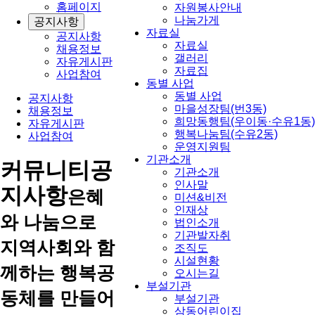
홈페이지
자원봉사안내
나눔가게
공지사항
자료실
공지사항
자료실
채용정보
갤러리
자유게시판
자료집
사업참여
동별 사업
동별 사업
공지사항
마을성장팀(번3동)
채용정보
희망동행팀(우이동·수유1동)
자유게시판
행복나눔팀(수유2동)
사업참여
운영지원팀
기관소개
커뮤니티
공
기관소개
인사말
지사항
은혜
미션&비전
인재상
와 나눔으로
법인소개
기관발자취
지역사회와 함
조직도
시설현황
께하는 행복공
오시는길
부설기관
동체를 만들어
부설기관
삼동어린이집