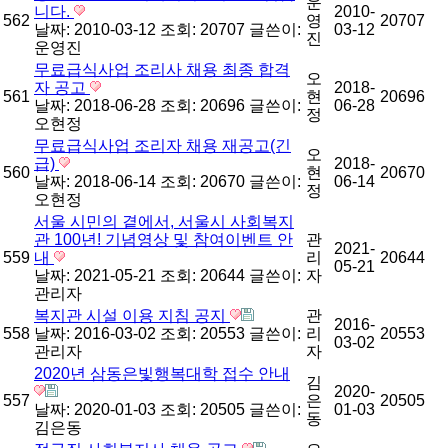
운
니다.
2010-
562
영
20707
날짜: 2010-03-12
조회: 20707
글쓴이:
03-12
진
운영진
무료급식사업 조리사 채용 최종 합격
오
자 공고
2018-
561
현
20696
날짜: 2018-06-28
조회: 20696
글쓴이:
06-28
정
오현정
무료급식사업 조리자 채용 재공고(긴
오
급)
2018-
560
현
20670
날짜: 2018-06-14
조회: 20670
글쓴이:
06-14
정
오현정
서울 시민의 곁에서, 서울시 사회복지
관 100년! 기념영상 및 참여이벤트 안
관
2021-
559
내
리
20644
05-21
날짜: 2021-05-21
조회: 20644
글쓴이:
자
관리자
복지관 시설 이용 지침 공지
관
2016-
558
날짜: 2016-03-02
조회: 20553
글쓴이:
리
20553
03-02
관리자
자
2020년 삼동은빛행복대학 접수 안내
김
2020-
557
은
20505
날짜: 2020-01-03
조회: 20505
글쓴이:
01-03
동
김은동