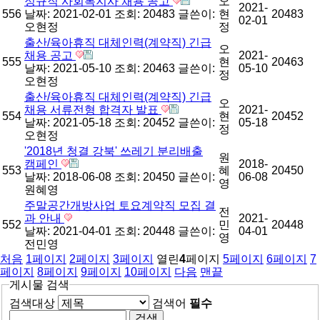
정규직 사회복지사 채용 공고
오
2021-
556
날짜: 2021-02-01
조회: 20483
글쓴이:
현
20483
02-01
오현정
정
출산/육아휴직 대체인력(계약직) 긴급
오
채용 공고
2021-
555
현
20463
날짜: 2021-05-10
조회: 20463
글쓴이:
05-10
정
오현정
출산/육아휴직 대체인력(계약직) 긴급
오
채용 서류전형 합격자 발표
2021-
554
현
20452
날짜: 2021-05-18
조회: 20452
글쓴이:
05-18
정
오현정
'2018년 청결 강북' 쓰레기 분리배출
원
캠페인
2018-
553
혜
20450
날짜: 2018-06-08
조회: 20450
글쓴이:
06-08
영
원혜영
주말공간개방사업 토요계약직 모집 결
전
과 안내
2021-
552
민
20448
날짜: 2021-04-01
조회: 20448
글쓴이:
04-01
영
전민영
처음
1
페이지
2
페이지
3
페이지
열린
4
페이지
5
페이지
6
페이지
7
페이지
8
페이지
9
페이지
10
페이지
다음
맨끝
게시물 검색
검색대상
검색어
필수