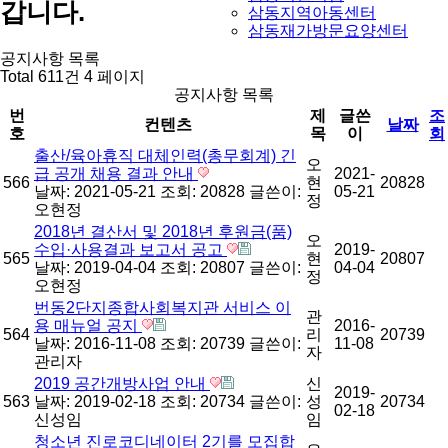
갑니다.
삼동지역아동센터
삼동재가방문요양센터
공지사항 목록
Total 611건
4 페이지
공지사항 목록
번
제
글쓴
조
컨텐츠
날짜
호
목
이
회
출산/육아휴직 대체인력(총무회계) 긴
오
급 공개 채용 결과 안내
2021-
566
현
20828
날짜: 2021-05-21
조회: 20828
글쓴이:
05-21
정
오현정
2018년 결산서 및 2018년 후원금(품)
오
수입·사용결과 보고서 공고
2019-
565
현
20807
날짜: 2019-04-04
조회: 20807
글쓴이:
04-04
정
오현정
번동2단지종합사회복지관 서비스 이
관
용 매뉴얼 공지
2016-
564
리
20739
날짜: 2016-11-08
조회: 20739
글쓴이:
11-08
자
관리자
2019 공간개방사업 안내
신
2019-
563
날짜: 2019-02-18
조회: 20734
글쓴이:
성
20734
02-18
신성임
임
청소년 진로코디네이터 2기를 모집합