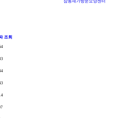
삼동재가방문요양센터
짜
조회
64
83
34
43
14
07