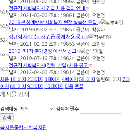
날짜: 2018-08-02
조회: 19862
글쓴이:
원혜영
정규직 사회복지사 긴급 채용 결과 안내
526
날짜: 2021-03-03
조회: 19861
글쓴이:
오현정
2019년 하계방학 사회복지 현장 실습생 모집
525
날짜: 2019-05-02
조회: 19857
글쓴이:
황정아
정규직 사회복지사 긴급 공개 채용 공고
524
날짜: 2021-02-22
조회: 19853
글쓴이:
오현정
2019년 1차 추가경정 예산서 공고
523
날짜: 2019-07-19
조회: 19824
글쓴이:
오현정
정규직 사회복지사(경력, 신입) 채용 공고
522
날짜: 2012-04-03
조회: 19814
글쓴이:
오현정
처음
1
페이지
2
페이지
3
페이지
4
페이지
5
페이지
열린
6
페이지
7
페
이지
8
페이지
9
페이지
10
페이지
다음
맨끝
게시물 검색
검색대상
검색어
필수
북서울종합사회복지관