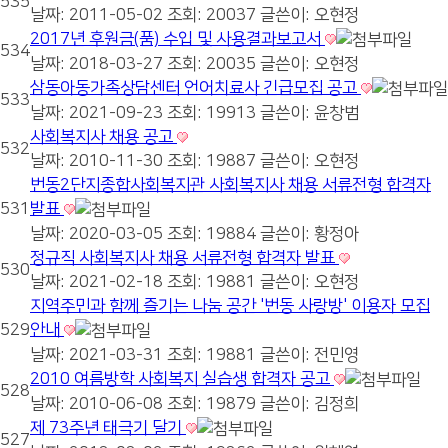
535
날짜: 2011-05-02
조회: 20037
글쓴이:
오현정
2017년 후원금(품) 수입 및 사용결과보고서
534
날짜: 2018-03-27
조회: 20035
글쓴이:
오현정
삼동아동가족상담센터 언어치료사 긴급모집 공고
533
날짜: 2021-09-23
조회: 19913
글쓴이:
윤창범
사회복지사 채용 공고
532
날짜: 2010-11-30
조회: 19887
글쓴이:
오현정
번동2단지종합사회복지관 사회복지사 채용 서류전형 합격자
531
발표
날짜: 2020-03-05
조회: 19884
글쓴이:
황정아
정규직 사회복지사 채용 서류전형 합격자 발표
530
날짜: 2021-02-18
조회: 19881
글쓴이:
오현정
지역주민과 함께 즐기는 나눔 공간 '번동 사랑방' 이용자 모집
529
안내
날짜: 2021-03-31
조회: 19881
글쓴이:
전민영
2010 여름방학 사회복지 실습생 합격자 공고
528
날짜: 2010-06-08
조회: 19879
글쓴이:
김정희
제 73주년 태극기 달기
527