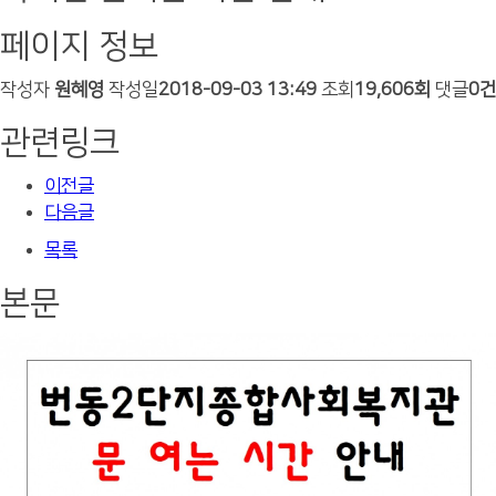
페이지 정보
작성자
원혜영
작성일
2018-09-03 13:49
조회
19,606회
댓글
0건
관련링크
이전글
다음글
목록
본문