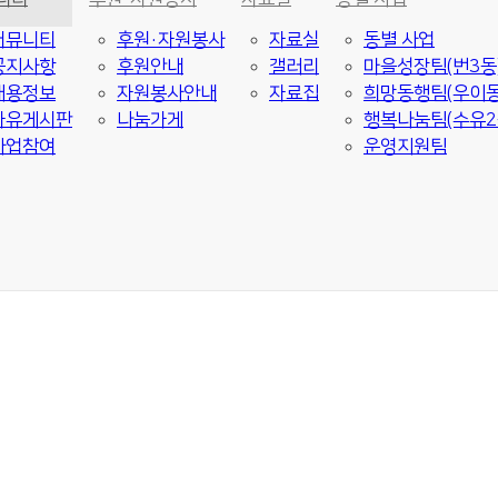
커뮤니티
후원·자원봉사
자료실
동별 사업
공지사항
후원안내
갤러리
마을성장팀(번3동
채용정보
자원봉사안내
자료집
희망동행팀(우이동
자유게시판
나눔가게
행복나눔팀(수유2
사업참여
운영지원팀