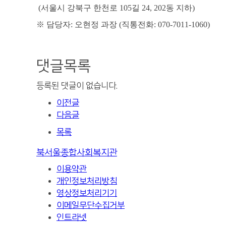
(
서울시 강북구 한천로
105
길
24, 202
동 지하
)
※
담당자
:
오현정 과장
(
직통전화
: 070-7011-1060)
댓글목록
등록된 댓글이 없습니다.
이전글
다음글
목록
북서울종합사회복지관
이용약관
개인정보처리방침
영상정보처리기기
이메일무단수집거부
인트라넷