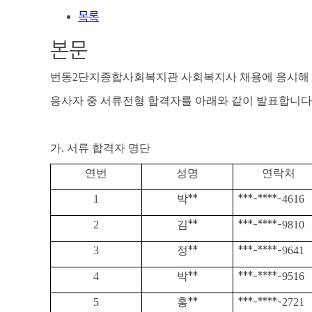
목록
본문
번동
2
단지종합사회복지관 사회복지사 채용에 응시해 
응사자 중 서류전형 합격자를 아래와 같이 발표합니다
가
.
서류 합격자 명단
연번
성명
연락처
1
박
**
***-****-
4616
2
김
**
***-****-
9810
3
정
**
***-****-
9641
4
박
**
***-****-
9516
5
홍
**
***-****-
2721