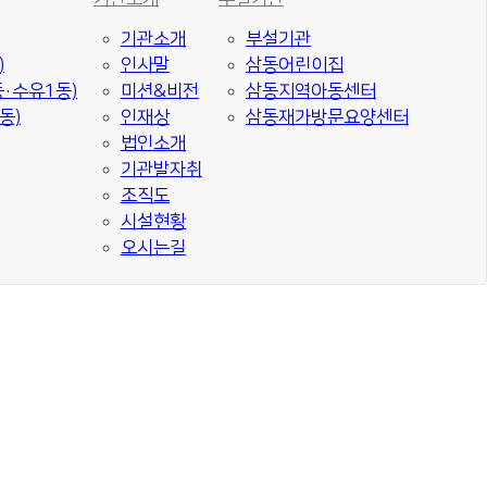
기관소개
부설기관
)
인사말
삼동어린이집
·수유1동)
미션&비전
삼동지역아동센터
동)
인재상
삼동재가방문요양센터
법인소개
기관발자취
조직도
시설현황
오시는길