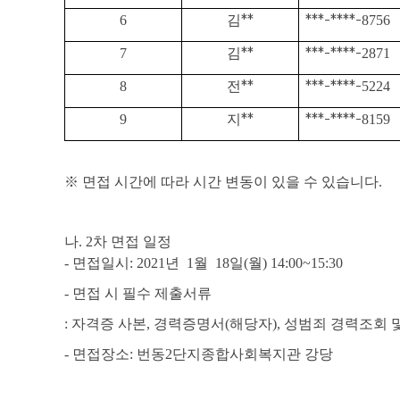
6
김
**
***-****-
8756
7
김
**
***-****-
2871
8
전
**
***-****-
5224
9
지
**
***-****-
8159
※
면접 시간에 따라 시간 변동이 있을 수 있습니다
.
나
. 2
차 면접 일정
-
면접일시
: 2021
년
1
월
18
일
(
월
) 14:00~15:30
-
면접 시 필수 제출서류
:
자격증 사본
,
경력증명서
(
해당자
),
성범죄 경력조회 
-
면접장소
:
번동
2
단지종합사회복지관 강당