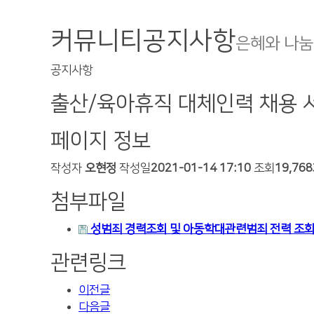
커뮤니티
공지사항
은혜와 나눔
공지사항
출산/육아휴직 대체인력 채용 
페이지 정보
작성자
오현정
작성일
2021-01-14 17:10
조회
19,76
첨부파일
성범죄 경력조회 및 아동학대관련범죄 전력 조회
관련링크
이전글
다음글