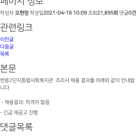
페이지 정보
작성자
오현정
작성일
2021-04-16 10:09
조회
21,895회
댓글
0건
관련링크
이전글
다음글
목록
본문
번동2단지종합사회복지관 조리사 채용 결과를 아래와 같이 안내합
니다.
- 채용결과: 적격자 없음
- 긴급 재공고 진행
댓글목록