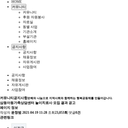
HOME
커뮤니티
커뮤니티
후원·자원봉사
자료실
동별 사업
기관소개
부설기관
홈페이지
공지사항
공지사항
채용정보
자유게시판
사업참여
공지사항
채용정보
자유게시판
사업참여
커뮤니티
공지사항
은혜와 나눔으로 지역사회와 함께하는 행복공동체를 만들어갑니다.
삼동아동가족상담센터 놀이치료사 모집 결과 공고
페이지 정보
작성자
윤창범
2021-04-19 11:28
조회
23,053회
댓글
0건
관련링크