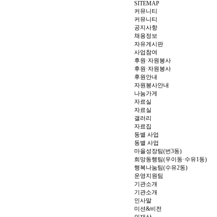
SITEMAP
커뮤니티
커뮤니티
공지사항
채용정보
자유게시판
사업참여
후원·자원봉사
후원·자원봉사
후원안내
자원봉사안내
나눔가게
자료실
자료실
갤러리
자료집
동별 사업
동별 사업
마을성장팀(번3동)
희망동행팀(우이동·수유1동)
행복나눔팀(수유2동)
운영지원팀
기관소개
기관소개
인사말
미션&비전