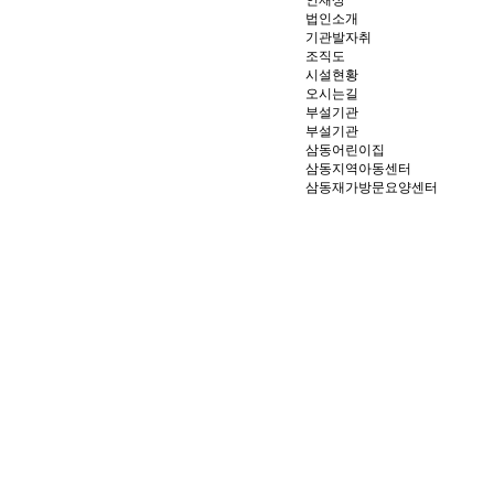
인재상
법인소개
기관발자취
조직도
시설현황
오시는길
부설기관
부설기관
삼동어린이집
삼동지역아동센터
삼동재가방문요양센터