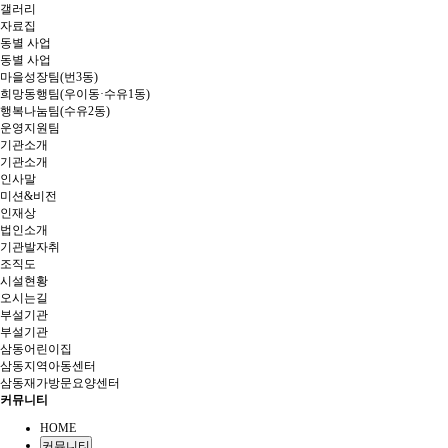
갤러리
자료집
동별 사업
동별 사업
마을성장팀(번3동)
희망동행팀(우이동·수유1동)
행복나눔팀(수유2동)
운영지원팀
기관소개
기관소개
인사말
미션&비전
인재상
법인소개
기관발자취
조직도
시설현황
오시는길
부설기관
부설기관
삼동어린이집
삼동지역아동센터
삼동재가방문요양센터
커뮤니티
HOME
커뮤니티