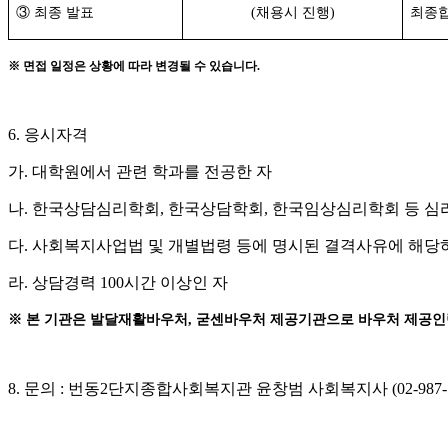
③
최종 발표
(채용시 진행)
최종합
※
면접 일정은 상황에 따라 변경될 수 있습니다
.
6.
응시자격
가
.
대학원에서 관련 학과를 전공한 자
나.
한국상담심리학회
,
한국상담학회
,
한국임상심리학회 등 심
다
.
사회복지사업법 및 개별법령 등에 명시된 결격사유에 해당하
라
.
상담경력
100
시간 이상인 자
※
본 기관은 발달재활바우처
,
굳센바우처 제공기관으로 바우처 제공인
8.
문의
:
번동
2
단지종합사회복지관 윤창범 사회복지사
(02-987