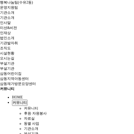
행복나눔팀(수유2동)
운영지원팀
기관소개
기관소개
인사말
미션&비전
인재상
법인소개
기관발자취
조직도
시설현황
오시는길
부설기관
부설기관
삼동어린이집
삼동지역아동센터
삼동재가방문요양센터
커뮤니티
HOME
커뮤니티
커뮤니티
후원·자원봉사
자료실
동별 사업
기관소개
부설기관