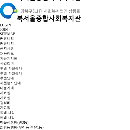
LOGIN
JOIN
SITEMAP
커뮤니티
커뮤니티
공지사항
채용정보
자유게시판
사업참여
후원·자원봉사
후원·자원봉사
후원안내
자원봉사안내
나눔가게
자료실
자료실
갤러리
자료집
동별 사업
동별 사업
마을성장팀(번3동)
희망동행팀(우이동·수유1동)