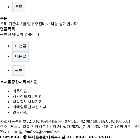
목록
본문
우리 기관의 1월 업무추진비 내역을 공개합니다.
댓글목록
등록된 댓글이 없습니다.
이전글
다음글
목록
북서울종합사회복지관
이용약관
개인정보처리방침
영상정보처리기기
이메일무단수집거부
인트라넷
사업자등록번호 : 210-82-05947
대표자 : 최명
TEL : 02-987-5077
FAX : 02-987-5051
주소 : 서울시 강북구 한천로 105길 24, 상가 202동 (지번:번3동 241번지)
우편번호 : 012
29
대표이메일 :
bun2bok@hanmail.net
COPYRIGHTⓒ 북서울종합사회복지관. ALL RIGHT RESERVED.