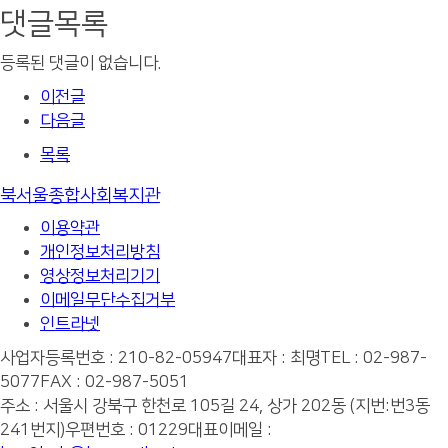
댓글목록
등록된 댓글이 없습니다.
이전글
다음글
목록
북서울종합사회복지관
이용약관
개인정보처리방침
영상정보처리기기
이메일무단수집거부
인트라넷
사업자등록번호 : 210-82-05947
대표자 : 최명
TEL : 02-987-
5077
FAX : 02-987-5051
주소 : 서울시 강북구 한천로 105길 24, 상가 202동 (지번:번3동
241번지)
우편번호 : 01229
대표이메일 :