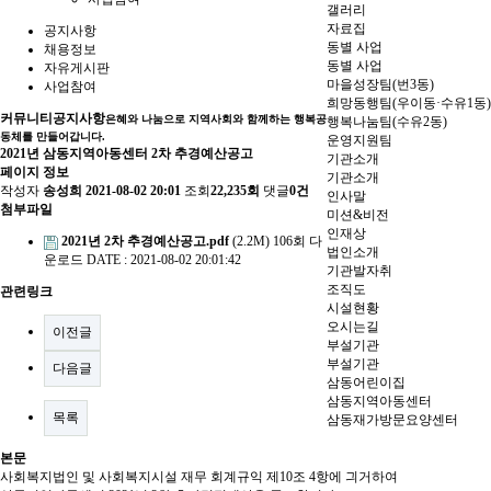
갤러리
자료집
공지사항
동별 사업
채용정보
동별 사업
자유게시판
마을성장팀(번3동)
사업참여
희망동행팀(우이동·수유1동)
커뮤니티
공지사항
은혜와 나눔으로 지역사회와 함께하는 행복공
행복나눔팀(수유2동)
동체를 만들어갑니다.
운영지원팀
2021년 삼동지역아동센터 2차 추경예산공고
기관소개
페이지 정보
기관소개
작성자
송성희
2021-08-02 20:01
조회
22,235회
댓글
0건
인사말
첨부파일
미션&비전
인재상
2021년 2차 추경예산공고.pdf
(2.2M)
106회 다
법인소개
운로드
DATE : 2021-08-02 20:01:42
기관발자취
조직도
관련링크
시설현황
오시는길
이전글
부설기관
부설기관
다음글
삼동어린이집
삼동지역아동센터
목록
삼동재가방문요양센터
본문
사회복지법인 및 사회복지시설 재무 회계규익 제10조 4항에 긔거하여