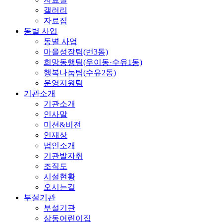
갤러리
자료집
동별 사업
동별 사업
마을성장팀(번3동)
희망동행팀(우이동·수유1동)
행복나눔팀(수유2동)
운영지원팀
기관소개
기관소개
인사말
미션&비전
인재상
법인소개
기관발자취
조직도
시설현황
오시는길
부설기관
부설기관
삼동어린이집