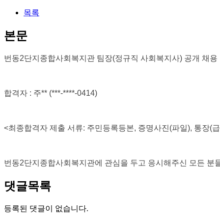
목록
본문
번동
2
단지종합사회복지관 팀장(정규직 사회복지사) 공개 채용
합격자
: 주
** (***-****-0414)
<
최종합격자 제출 서류
:
주민등록등본
,
증명사진
(
파일
),
통장
(
급
번동
2
단지종합사회복지관에 관심을 두고 응시해주신 모든 분
댓글목록
등록된 댓글이 없습니다.