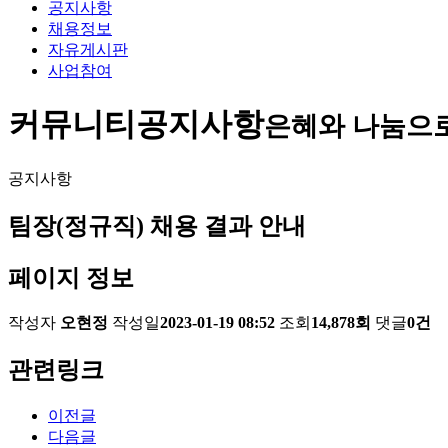
공지사항
채용정보
자유게시판
사업참여
커뮤니티
공지사항
은혜와 나눔으
공지사항
팀장(정규직) 채용 결과 안내
페이지 정보
작성자
오현정
작성일
2023-01-19 08:52
조회
14,878회
댓글
0건
관련링크
이전글
다음글