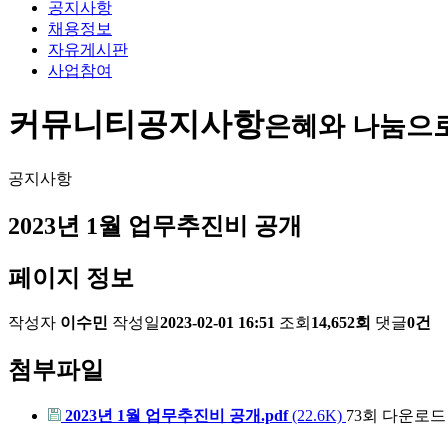
공지사항
채용정보
자유게시판
사업참여
커뮤니티
공지사항
은혜와 나눔으
공지사항
2023년 1월 업무추진비 공개
페이지 정보
작성자
이수민
작성일
2023-02-01 16:51
조회
14,652회
댓글
0건
첨부파일
2023년 1월 업무추진비 공개.pdf
(22.6K)
73회 다운로드