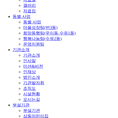
갤러리
자료집
동별 사업
동별 사업
마을성장팀(번3동)
희망동행팀(우이동·수유1동)
행복나눔팀(수유2동)
운영지원팀
기관소개
기관소개
인사말
미션&비전
인재상
법인소개
기관발자취
조직도
시설현황
오시는길
부설기관
부설기관
삼동어린이집