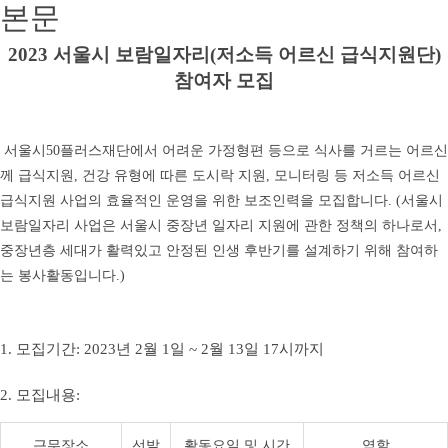
본문
2023
서울시 보람일자리
(
저소득 어르신 급식지원단
)
참여자 모집
서울시
50
플러스재단에서 어려운 가정형편 등으로 식사를 거르는 어르신
께 급식지원
,
건강 유형에 따른 도시락 지원
,
모니터링 등 저소득 어르신
급식지원 사업의 효율적인 운영을 위한 보조인력을 모집합니다
.
(
서울시
보람일자리 사업은 서울시 중장년 일자리 지원에 관한 정책의 하나로서
,
중장년층 세대가 활력있고 안정된 인생 후반기를 설계하기 위해 참여하
는 봉사활동입니다
.)
1. 모집기간
: 2023
년
2
월
1
일
~ 2
월
13
일
17
시까지
2. 모집내용
:
근무장소
선발
활동요일 및 시간
역할