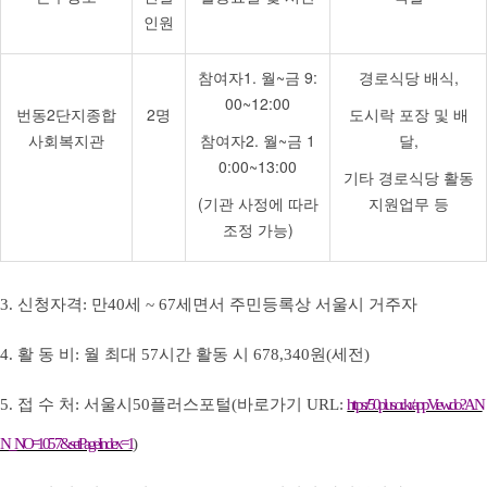
인원
참여자1. 월~금 9:
경로식당 배식,
00~12:00
번동2단지종합
2명
도시락 포장 및 배
사회복지관
참여자2. 월~금 1
달,
0:00~13:00
기타 경로식당 활동
(기관 사정에 따라
지원업무 등
조정 가능)
3. 신청자격
:
만
40
세
~ 67
세면서 주민등록상 서울시 거주자
4. 활 동 비
:
월 최대
57
시간 활동 시
678,340
원
(
세전
)
5. 접 수 처
:
서울시
50
플러스포털
(
바로가기
URL:
https://50plus.or.kr/appView.do?AN
N_NO=1057&setPageIndex=1
)