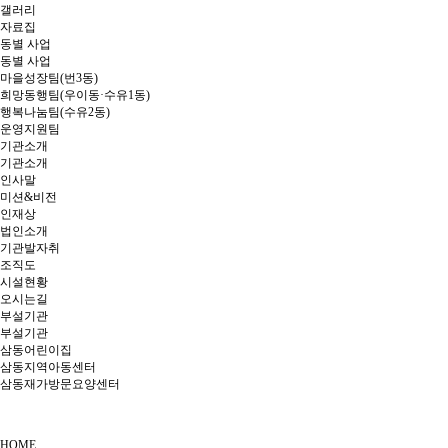
갤러리
자료집
동별 사업
동별 사업
마을성장팀(번3동)
희망동행팀(우이동·수유1동)
행복나눔팀(수유2동)
운영지원팀
기관소개
기관소개
인사말
미션&비전
인재상
법인소개
기관발자취
조직도
시설현황
오시는길
부설기관
부설기관
삼동어린이집
삼동지역아동센터
삼동재가방문요양센터
HOME