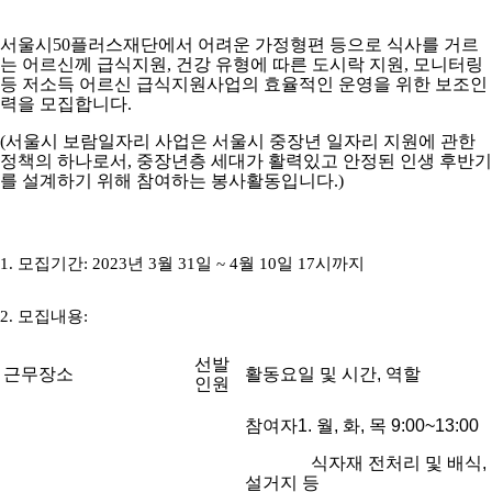
서울시
50
플러스재단에서 어려운 가정형편 등으로 식사를 거르
는 어르신께 급식지원
,
건강 유형에 따른 도시락 지원
,
모니터링
등 저소득 어르신 급식지원사업의 효율적인 운영을 위한 보조인
력을 모집합니다
.
(
서울시 보람일자리 사업은 서울시 중장년 일자리 지원에 관한
정책의 하나로서
,
중장년층 세대가 활력있고 안정된 인생 후반기
를 설계하기 위해 참여하는 봉사활동입니다
.)
1. 모집기간
: 2023
년
3
월
31
일
~ 4
월
10
일
17
시까지
2. 모집내용
:
선발
근무장소
활동요일 및 시간, 역할
인원
참여자1. 월, 화, 목 9:00~13:00
식자재 전처리 및 배식,
설거지 등