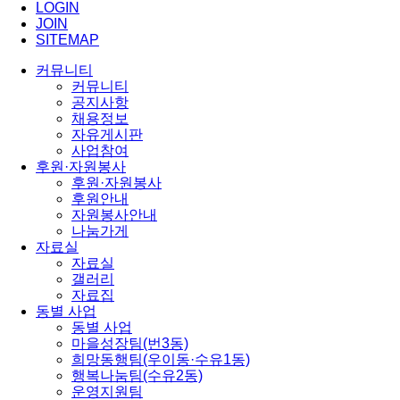
LOGIN
JOIN
SITEMAP
커뮤니티
커뮤니티
공지사항
채용정보
자유게시판
사업참여
후원·자원봉사
후원·자원봉사
후원안내
자원봉사안내
나눔가게
자료실
자료실
갤러리
자료집
동별 사업
동별 사업
마을성장팀(번3동)
희망동행팀(우이동·수유1동)
행복나눔팀(수유2동)
운영지원팀