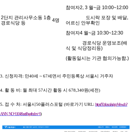
참여자2, 3 월~금 10:00~12:00
2단지 관리사무소동 1층
도시락 포장 및 배달,
4명
경로식당 등
어르신 안부확인
참여자4 월~금 10:30~12:30
경로식당 운영보조(배
식 및 식당정리등)
(활동일시는 기관 협의가능함.)
3. 신청자격
:
만
40
세
~ 67
세면서 주민등록상 서울시 거주자
4. 활 동 비
:
월 최대
57
시간 활동 시
678,340
원
(
세전
)
5. 접 수 처
:
서울시
50
플러스포털
(
바로가기
URL:
https://50plus.or.kr/appView.do?
ANN_NO=1104&setPageIndex=1
)