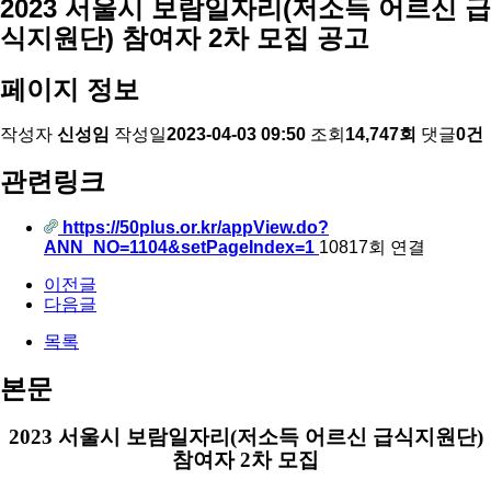
2023 서울시 보람일자리(저소득 어르신 급
식지원단) 참여자 2차 모집 공고
페이지 정보
작성자
신성임
작성일
2023-04-03 09:50
조회
14,747회
댓글
0건
관련링크
https://50plus.or.kr/appView.do?
ANN_NO=1104&setPageIndex=1
10817회 연결
이전글
다음글
목록
본문
2023
서울시 보람일자리
(
저소득 어르신 급식지원단
)
참여자
2
차 모집