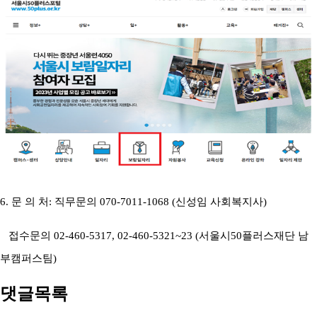
6.
문 의 처
:
직무문의
070-7011-1068 (
신성임 사회복지사
)
접수문의
02-460-5317, 02-460-5321~23 (
서울시
50
플러스재단 남
부캠퍼스팀
)
댓글목록