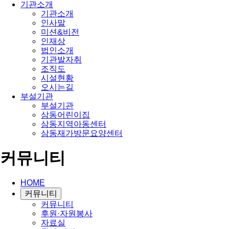
기관소개
기관소개
인사말
미션&비전
인재상
법인소개
기관발자취
조직도
시설현황
오시는길
부설기관
부설기관
삼동어린이집
삼동지역아동센터
삼동재가방문요양센터
커뮤니티
HOME
커뮤니티
커뮤니티
후원·자원봉사
자료실