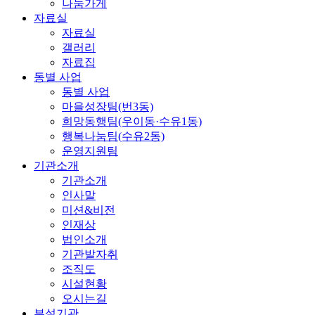
나눔가게
자료실
자료실
갤러리
자료집
동별 사업
동별 사업
마을성장팀(번3동)
희망동행팀(우이동·수유1동)
행복나눔팀(수유2동)
운영지원팀
기관소개
기관소개
인사말
미션&비전
인재상
법인소개
기관발자취
조직도
시설현황
오시는길
부설기관