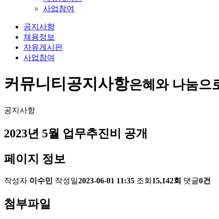
사업참여
공지사항
채용정보
자유게시판
사업참여
커뮤니티
공지사항
은혜와 나눔으
공지사항
2023년 5월 업무추진비 공개
페이지 정보
작성자
이수민
작성일
2023-06-01 11:35
조회
15,142회
댓글
0건
첨부파일