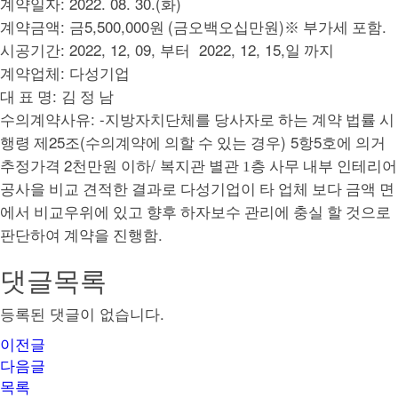
: 2022. 08. 30.(
)
계약일자
화
:
5,500,000
(
)
.
계약금액
금
원
금오백오십만원
※
부가세 포함
: 2022, 12, 09,
2022, 12, 15,
시공기간
부터
일 까지
:
계약업체
다성기업
:
대 표 명
김 정 남
: -
수의계약사유
지방자치단체를 당사자로 하는 계약 법률 시
25
(
) 5
5
행령 제
조
수의계약에 의할 수 있는 경우
항
호에 의거
2
/
추정가격
천만원 이하
복지관 별관 1층 사무
내부 인테리어
공사
을 비교 견적한 결과로 다성기업이 타 업체 보다 금액 면
에서 비교우위에 있고 향후 하자보수 관리에 충실 할 것으로
.
판단하여 계약을 진행함
댓글목록
등록된 댓글이 없습니다.
이전글
다음글
목록