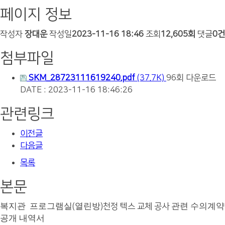
페이지 정보
작성자
장대운
작성일
2023-11-16 18:46
조회
12,605회
댓글
0건
첨부파일
SKM_28723111619240.pdf
(37.7K)
96회 다운로드
DATE : 2023-11-16 18:46:26
관련링크
이전글
다음글
목록
본문
복지관
프로그램실
열린방
관련 수의계약
(
)천정 텍스 교체 공사
공개 내역서