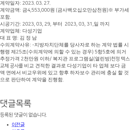
계약일자
: 2023. 03. 27.
계약금액
금
원
금사백오십오만삼천원
※
부가세
:
4,553,000
(
)
포함
.
시공기간
부터
일 까지
: 2023, 03, 29,
2023, 03, 31,
계약업체
다성기업
:
대 표 명
김 정 남
:
수의계약사유
지방자치단체를 당사자로 하는 계약 법률 시
: -
행령 제
조
수의계약에 의할 수 있는 경우
항
호에 의거
25
(
) 5
5
추정가격
천만원 이하
복지관 프로그램실
열린방
2
/
(
)천정 텍스
비교 견적한 결과로 다성기업이 타 업체 보다 금
교체 공사를
액 면에서 비교우위에 있고 향후 하자보수 관리에 충실 할 것
으로 판단하여 계약을 진행함
.
댓글목록
등록된 댓글이 없습니다.
이전글