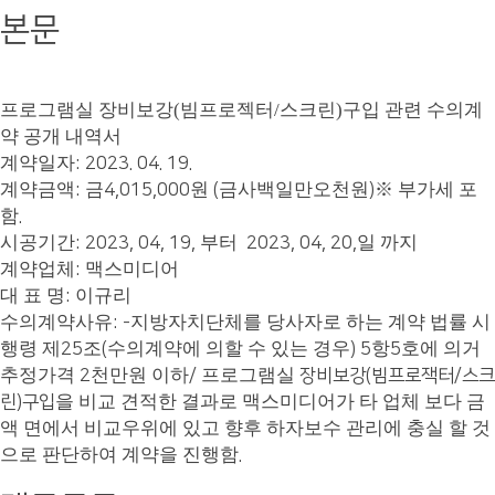
본문
프로그램실 장비보강(빔프로젝터/스크린)구입
관련 수의계
약 공개 내역서
계약일자
: 2023. 04. 19.
계약금액
금
원
금사백일만오천원
※
부가세 포
:
4,015,000
(
)
함
.
시공기간
부터
일 까지
: 2023, 04, 19,
2023, 04, 20,
계약업체
맥스미디어
:
대 표 명
이규리
:
수의계약사유
지방자치단체를 당사자로 하는 계약 법률 시
: -
행령 제
조
수의계약에 의할 수 있는 경우
항
호에 의거
25
(
) 5
5
추정가격
천만원 이하
프로그램실
2
/
장비보강(빔프로잭터/스크
을 비교 견적한 결과로 맥스미디어가 타 업체 보다 금
린)구입
액 면에서 비교우위에 있고 향후 하자보수 관리에 충실 할 것
으로 판단하여 계약을 진행함
.