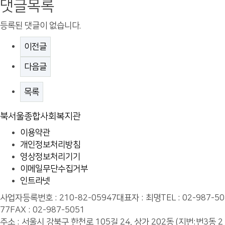
댓글목록
등록된 댓글이 없습니다.
이전글
다음글
목록
북서울종합사회복지관
이용약관
개인정보처리방침
영상정보처리기기
이메일무단수집거부
인트라넷
사업자등록번호 : 210-82-05947
대표자 : 최명
TEL : 02-987-50
77
FAX : 02-987-5051
주소 : 서울시 강북구 한천로 105길 24, 상가 202동 (지번:번3동 2