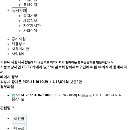
홈페이지
공지사항
공지사항
채용정보
자유게시판
사업참여
공지사항
채용정보
자유게시판
사업참여
커뮤니티
공지사항
은혜와 나눔으로 지역사회와 함께하는 행복공동체를 만들어갑니다.
기능보강사업 CCTV카메라 및 32채널녹화장비세트구입에 따른 수의계약 공개내역
서
페이지 정보
작성자
장대운
2023-11-16 19:39
조회
12,894회
댓글
0건
첨부파일
SKM_28723111620180.pdf
(36.7K)
105회 다운로드
DATE : 2023-11-16
19:39:10
관련링크
이전글
다음글