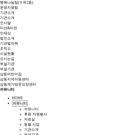
행복나눔팀(수유2동)
운영지원팀
기관소개
기관소개
인사말
미션&비전
인재상
법인소개
기관발자취
조직도
시설현황
오시는길
부설기관
부설기관
삼동어린이집
삼동지역아동센터
삼동재가방문요양센터
커뮤니티
HOME
커뮤니티
커뮤니티
후원·자원봉사
자료실
동별 사업
기관소개
부설기관