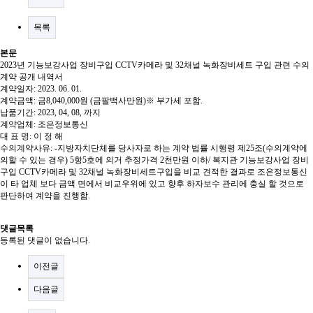
목록
본문
2023년 기능보강사업 장비구입 CCTV카메라 및 32채널 녹화장비세트 구입 관련 수의
계약 공개 내역서
계약일자
: 2023. 06. 01.
계약금액
:
금
8,040,000
원
(
금팔백사만원
)
※
부가세 포함
.
납품기간
: 2023, 04, 08,
까지
계약업체
:
조은정보통신
대 표 명
:
이 정 해
수의계약사유
: -
지방자치단체를 당사자로 하는 계약 법률 시행령 제
25
조
(
수의계약에
의할 수 있는 경우
) 5
항
5
호에 의거 추정가격
2
천만원 이하
/
복지관 기능보강사업 장비
구입 CCTV카메라 및 32채널 녹화장비세트구입
을 비교 견적한 결과로 조은정보통신
이 타 업체 보다 금액 면에서 비교우위에 있고 향후 하자보수 관리에 충실 할 것으로
판단하여 계약을 진행함
.
댓글목록
등록된 댓글이 없습니다.
이전글
다음글