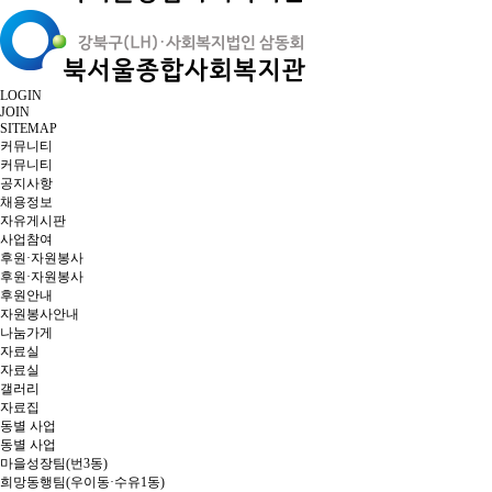
LOGIN
JOIN
SITEMAP
커뮤니티
커뮤니티
공지사항
채용정보
자유게시판
사업참여
후원·자원봉사
후원·자원봉사
후원안내
자원봉사안내
나눔가게
자료실
자료실
갤러리
자료집
동별 사업
동별 사업
마을성장팀(번3동)
희망동행팀(우이동·수유1동)