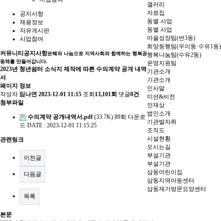
갤러리
자료집
공지사항
동별 사업
채용정보
동별 사업
자유게시판
마을성장팀(번3동)
사업참여
희망동행팀(우이동·수유1동)
커뮤니티
공지사항
은혜와 나눔으로 지역사회와 함께하는 행복공
행복나눔팀(수유2동)
동체를 만들어갑니다.
운영지원팀
2023년 청년쉼터 소식지 제작에 따른 수의계약 공개 내역
기관소개
서
기관소개
페이지 정보
인사말
작성자
임나연
2023-12-01 11:15
조회
13,101회
댓글
0건
미션&비전
첨부파일
인재상
법인소개
수의계약 공개내역서.pdf
(33.7K)
89회 다운로
기관발자취
드
DATE : 2023-12-01 11:15:25
조직도
시설현황
관련링크
오시는길
부설기관
이전글
부설기관
삼동어린이집
다음글
삼동지역아동센터
삼동재가방문요양센터
목록
본문