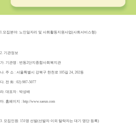
1.
모집분야
:
노인일자리 및 사회활동지원사업
(
사회서비스형
)
2.
기관정보
가
.
기관명
:
번동
2
단지종합사회복지관
나
.
주 소
:
서울특별시 강북구 한천로
105
길
24, 202
동
다
.
전 화
: 02) 987-5077
라
.
대표자
:
박성배
마
.
홈페이지
: http://www.saeun.com
3.
모집인원
: 151
명 선발
(
선발자 이외 탈락자는 대기 명단 등록
)