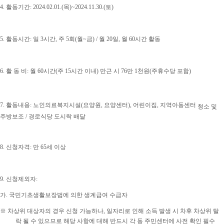
4.
활동기간
: 2024.02.01.(
목
)~2024.11.30.(
토
)
5.
활동시간
: 일 3시간,
주
5
회
(
월
~
금
) / 월 20일,
월
60
시간 활동
6.
활 동 비
:
월
60
시간
(
주
15
시간 이내
)
만근 시
76
만
1
천원
(
주휴수당 포함
)
7.
활동내용
:
노인의료복지시설
(
요양원
,
요양센터
), 어린이집, 지역아동센터
청소 및
주방보조 /
경로식당 도시락 배달
8.
신청자격
:
만
65
세 이상
9.
신청제외자
:
가
.
국민기초생활보장법에 의한 생계급여 수급자
※
차상위 대상자의 경우 신청 가능하나
,
일자리로 인해 소득 발생 시 차후 차상위 탈
락 될 수 있으므로 해당 사항에 대해 반드시 각 동 주민센터에 사전 확인 필수