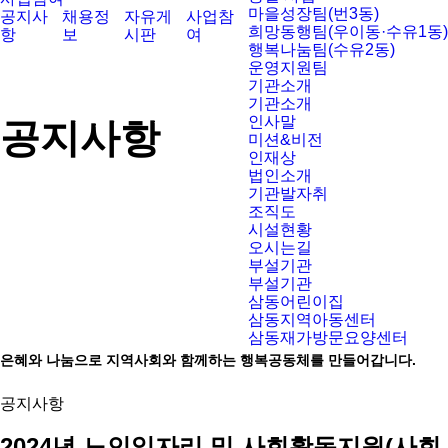
마을성장팀(번3동)
공지사
채용정
자유게
사업참
희망동행팀(우이동·수유1동)
항
보
시판
여
행복나눔팀(수유2동)
운영지원팀
기관소개
기관소개
인사말
공지사항
미션&비전
인재상
법인소개
기관발자취
조직도
시설현황
오시는길
부설기관
부설기관
삼동어린이집
삼동지역아동센터
삼동재가방문요양센터
은혜와 나눔으로 지역사회와 함께하는 행복공동체를 만들어갑니다.
공지사항
2024년 노인일자리 및 사회활동지원(사회