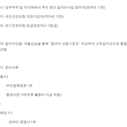
나
.
정부부처 및 지자체에서 추진 중인 일자리사업 참여자
(2024
년 기준
)
다
.
국민건강보험 직장가입자
(2024
년 기준
)
라
.
장기요양보험 등급판정자
(1~5
등급
)
10.
참여자선발
:
개별상담을 통해
"
참여자 선발기준표
"
작성하여 고득점자순으로 통합
선발
11.
준비서류
필수)
-주민등록등본
1
부
-통장사본
1
부
(
추후 활동비 지급 위함
)
/
해당 시)
-
장애인 증명서
1
부