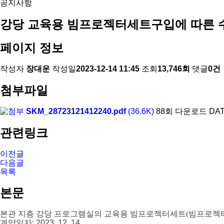
공지사항
강당 교육용 빔프로젝터세트구입에 따른 
페이지 정보
작성자
장대운
작성일
2023-12-14 11:45
조회
13,746회
댓글
0건
첨부파일
SKM_28723121412240.pdf
(36.6K)
88회 다운로드
DAT
관련링크
이전글
다음글
목록
본문
본관 지층 강당 프로그램실의 교육용 빔프로젝터세트(빔프로젝터
계약일자
: 2023. 12. 14.