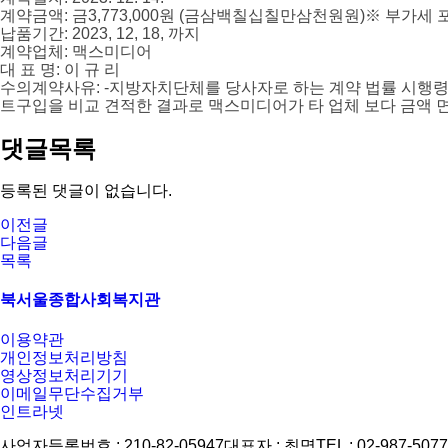
계약금액
:
금
3,773,000
원
(
금삼백칠십칠만삼천원원
)
※
부가세 
납품기간
: 2023, 12, 18,
까지
계약업체
:
맥스미디어
대 표 명
:
이 규 리
수의계약사유
: -
지방자치단체를 당사자로 하는 계약 법률 시행령
트구입
을 비교 견적한 결과로 맥스미디어가 타 업체 보다 금액 
댓글목록
등록된 댓글이 없습니다.
이전글
다음글
목록
북서울종합사회복지관
이용약관
개인정보처리방침
영상정보처리기기
이메일무단수집거부
인트라넷
사업자등록번호 : 210-82-05947
대표자 : 최명
TEL : 02-987-5077