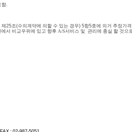
포함
.
 제
25
조
(
수의계약에 의할 수 있는 경우
) 5
항
5
호에 의거 추정가
면에서 비교우위에 있고 향후 A/S서비스 및 관리에 충실 할 것으
FAX : 02-987-5051