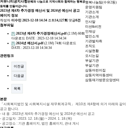
커뮤니티
공지사항
은혜와 나눔으로 지역사회와 함께하는 행복공
행복나눔팀(수유2동)
동체를 만들어갑니다.
운영지원팀
2023년 제4차 추가경정 예산서 및 2024년 예산서 공고
기관소개
페이지 정보
기관소개
작성자
이수민
2023-12-18 14:34
조회
14,127회
댓글
0건
인사말
첨부파일
미션&비전
인재상
2023년 제4차 추가경정예산서.pdf
(2.1M)
60회
법인소개
다운로드
DATE : 2023-12-18 14:34:34
기관발자취
2024년 예산서.pdf
(2.1M)
74회 다운로드
조직도
DATE : 2023-12-18 14:34:34
시설현황
관련링크
오시는길
부설기관
부설기관
이전글
삼동어린이집
삼동지역아동센터
다음글
삼동재가방문요양센터
목록
본문
「
사회복지법인 및 사회복지시설 재무회계규칙
」
제
10
조 제
4
항에 의거 아래와 같이
공고 합니다
.
-
내 용
: 2023
년 제4차 추가경정 예산서 및 2024년 예산서 공고
-
공고일자
: 2023. 12. 18.(월
) ~ 2024. 1. 18.(목
)
-
공고장소
:
기관 홈페이지
,
법인 홈페이지
,
관내 게시