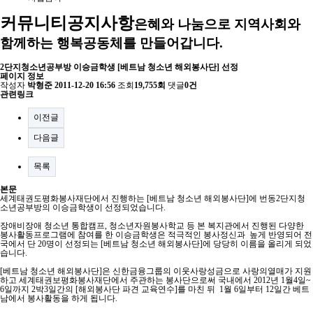
커뮤니티
공지사항
은혜와 나눔으로 지역사회와
함께하는 행복공동체를 만들어갑니다.
2단지청소년공부방 이승금학생 [베트남 청소년 해외봉사단] 선정
페이지 정보
작성자
박형준
2011-12-20 16:56
조회
19,755회
댓글
0건
관련링크
이전글
다음글
목록
본문
세계태권도평화봉사재단에서 진행하는 [베트남 청소년 해외봉사단]에 번동2단지청
소년공부방의 이승금학생이 선정되었습니다.
장애비장애 청소년 통합캠프, 청소년자원봉사학교 등 본 복지관에서 진행된 다양한
봉사활동프로그램에 참여를 한 이승금학생은 적극적인 봉사정신과 높게 반영되어 전
국에서 단 20명이 선정되는 [베트남 청소년 해외봉사단]에 당당히 이름을 올리게 되었
습니다.
[베트남 청소년 해외봉사단]은 신한금융그룹의 이웃사랑성금으로 사랑의열매가 지원
하고 세계태권보평화봉사재단에서 주관하는 봉사단으로써 국내에서 2012년 1월4일~
6일까지 2박3일간의 [해외봉사단 파견 교육연수]를 마친 뒤 1월 6일부터 12일간 베트
남에서 봉사활동을 하게 됩니다.