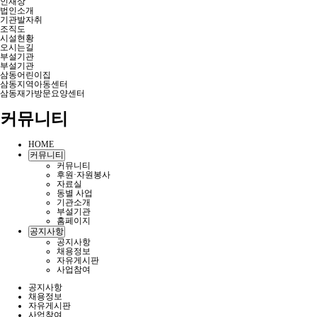
인재상
법인소개
기관발자취
조직도
시설현황
오시는길
부설기관
부설기관
삼동어린이집
삼동지역아동센터
삼동재가방문요양센터
커뮤니티
HOME
커뮤니티
커뮤니티
후원·자원봉사
자료실
동별 사업
기관소개
부설기관
홈페이지
공지사항
공지사항
채용정보
자유게시판
사업참여
공지사항
채용정보
자유게시판
사업참여