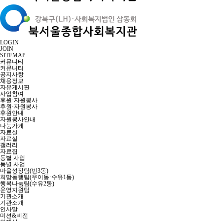
LOGIN
JOIN
SITEMAP
커뮤니티
커뮤니티
공지사항
채용정보
자유게시판
사업참여
후원·자원봉사
후원·자원봉사
후원안내
자원봉사안내
나눔가게
자료실
자료실
갤러리
자료집
동별 사업
동별 사업
마을성장팀(번3동)
희망동행팀(우이동·수유1동)
행복나눔팀(수유2동)
운영지원팀
기관소개
기관소개
인사말
미션&비전