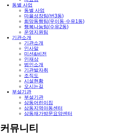
동별 사업
동별 사업
마을성장팀(번3동)
희망동행팀(우이동·수유1동)
행복나눔팀(수유2동)
운영지원팀
기관소개
기관소개
인사말
미션&비전
인재상
법인소개
기관발자취
조직도
시설현황
오시는길
부설기관
부설기관
삼동어린이집
삼동지역아동센터
삼동재가방문요양센터
커뮤니티