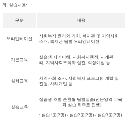
라
.
실습내용
:
구분
내용
사회복지 윤리와 가치
,
복지관 및 지역사회
오리엔테이션
소개
,
복지관 팀별 오리엔테이션
실습생 자기이해
,
사회복지행정
,
사례관
기본교육
리
,
지역사회조직화 실천
,
직장예절 등
지역사회 조사
,
사회복지 프로그램 개발 및
심화교육
진행
,
사례개입 등
실습생 조별 순환형 팀별실습
(
전문영역 교육
과 실습 위주로 진행
)
실습교육
: 실습1조
(2
명
) / 실습
2조
(2
명
) / 실습
3조
(2
명
)