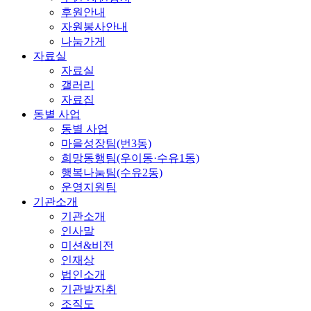
후원안내
자원봉사안내
나눔가게
자료실
자료실
갤러리
자료집
동별 사업
동별 사업
마을성장팀(번3동)
희망동행팀(우이동·수유1동)
행복나눔팀(수유2동)
운영지원팀
기관소개
기관소개
인사말
미션&비전
인재상
법인소개
기관발자취
조직도