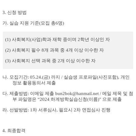
3.
신청 방법
가
.
실습 지원 기준
(
모집 총
6
명
)
(1)
사회복지
(
사업
)
학과 재학 중이며 2
학년 이상인 자
(2)
사회복지 필수
8
개 과목 중
4
개 이상 이수한 자
(3)
사회복지 선택 과목 중
2
개 이상 이수한 자
나
.
모집기간
: 05.24.(
금
)
까지
/
실습생 프로파일
(
사진포함
),
개인
정보 활용동의서 제출
다
.
제출방법
:
이메일 제출
bun2bok@hanmail.net /
메일 제목 및 첨
부 파일명은
“2024
하계방학실습신청
(
이름
)"
으로 제출
라
.
선발방법
: 1
차 서류심사
,
필요시
2
차 면접심사 진행
4.
최종합격