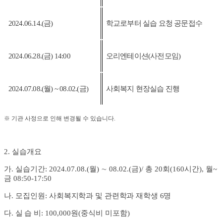
2024.06.14.(금
)
학교로부터 실습 요청 공문접수
2024.06.28.(금
) 14:00
오리엔테이션
(
사전모임
)
2024.07.08.(
월
) ~ 08.02.(금
)
사회복지 현장실습 진행
※
기관 사정으로 인해 변경될 수 있습니다
.
2.
실습개요
가
.
실습기간
: 2024.07.08.(
월
)
∼
08.02.(금
)/
총
20
회
(160
시간
),
월
~
금
08:50-17:50
나
.
모집인원
:
사회복지학과 및 관련학과 재학생
6
명
다
.
실 습 비
:
100,000
원
(
중식비 미포함
)