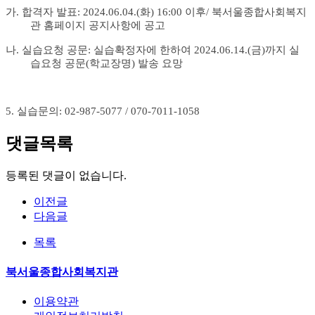
가
.
합격자 발표
: 2024.06.04.(화
) 16:00
이후
/ 북서울
종합사회복지
관 홈페이지 공지사항에 공고
나
.
실습요청 공문
:
실습확정자에 한하여
2024.06.14.(금
)
까지 실
습요청 공문
(
학교장명
)
발송 요망
5.
실습문의
: 02-987-5077 / 070-7011-1058
댓글목록
등록된 댓글이 없습니다.
이전글
다음글
목록
북서울종합사회복지관
이용약관