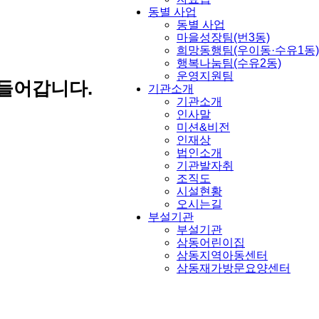
동별 사업
동별 사업
마을성장팀(번3동)
희망동행팀(우이동·수유1동)
행복나눔팀(수유2동)
운영지원팀
들어갑니다.
기관소개
기관소개
인사말
미션&비전
인재상
법인소개
기관발자취
조직도
시설현황
오시는길
부설기관
부설기관
삼동어린이집
삼동지역아동센터
삼동재가방문요양센터