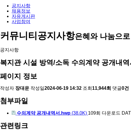
공지사항
채용정보
자유게시판
사업참여
커뮤니티
공지사항
은혜와 나눔으로
공지사항
복지관 시설 방역/소독 수의계약 공개내역
페이지 정보
작성자
장대운
작성일
2024-06-19 14:32
조회
11,944회
댓글
0건
첨부파일
수의계약 공개내역서.hwp
(38.0K)
109회 다운로드
DATE
관련링크