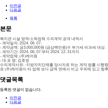
이전글
다음글
목록
본문
복지관 시설 방역/소독업체 수의계약 공개 내역서
- 계약일자
: 2024. 06. 07.
- 계약금액
:
금
3,000,000
원
(
금삼백만원
)
※
부가세 비과세 대상.
- 계약기간
: 2024, 06, 07.부터 2024. 12. 31까지
- 계약업체
:
(주)케어원
- 대 표 명
: 김호영
수의계약사유
: -
지방자치단체를 당사자로 하는 계약 법률 시행령
로 (주)케어원이 타 업체 보다 금액 면에서 비교 우위에 있고 향
댓글목록
등록된 댓글이 없습니다.
이전글
다음글