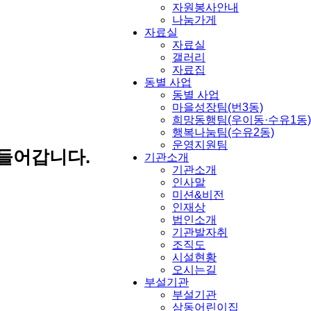
자원봉사안내
나눔가게
자료실
자료실
갤러리
자료집
동별 사업
동별 사업
마을성장팀(번3동)
희망동행팀(우이동·수유1동)
행복나눔팀(수유2동)
운영지원팀
들어갑니다.
기관소개
기관소개
인사말
미션&비전
인재상
법인소개
기관발자취
조직도
시설현황
오시는길
부설기관
부설기관
삼동어린이집