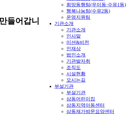
희망동행팀(우이동·수유1동)
행복나눔팀(수유2동)
운영지원팀
 만들어갑니
기관소개
기관소개
인사말
미션&비전
인재상
법인소개
기관발자취
조직도
시설현황
오시는길
부설기관
부설기관
삼동어린이집
삼동지역아동센터
삼동재가방문요양센터