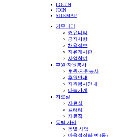
LOGIN
JOIN
SITEMAP
커뮤니티
커뮤니티
공지사항
채용정보
자유게시판
사업참여
후원·자원봉사
후원·자원봉사
후원안내
자원봉사안내
나눔가게
자료실
자료실
갤러리
자료집
동별 사업
동별 사업
마을성장팀(번3동)