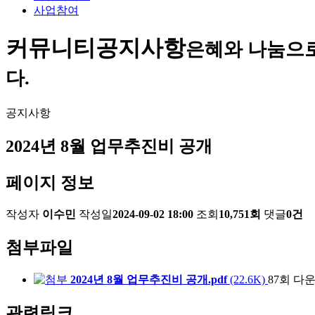
사업참여
커뮤니티
공지사항
은혜와 나눔으
다.
공지사항
2024년 8월 업무추진비 공개
페이지 정보
작성자
이수민
작성일
2024-09-02 18:00
조회
10,751회
댓글
0건
첨부파일
2024년 8월 업무추진비 공개.pdf
(22.6K)
87회 다
관련링크