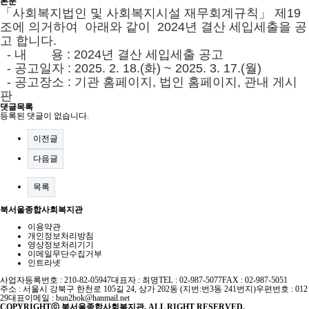
본문
「사회복지법인 및 사회복지시설 재무회계규칙」 제19
조에 의거하여 아래와 같이 2024년 결산 세입세출을 공
고 합니다.
- 내 용 : 2024년 결산 세입세출 공고
- 공고일자 : 2025. 2
. 18.(화) ~ 2025. 3. 17.(월)
- 공고장소 : 기관 홈페이지, 법인 홈페이지, 관내 게시
판
댓글목록
등록된 댓글이 없습니다.
이전글
다음글
목록
북서울종합사회복지관
이용약관
개인정보처리방침
영상정보처리기기
이메일무단수집거부
인트라넷
사업자등록번호 : 210-82-05947
대표자 : 최명
TEL : 02-987-5077
FAX : 02-987-5051
주소 : 서울시 강북구 한천로 105길 24, 상가 202동 (지번:번3동 241번지)
우편번호 : 012
29
대표이메일 :
bun2bok@hanmail.net
COPYRIGHTⓒ 북서울종합사회복지관. ALL RIGHT RESERVED.