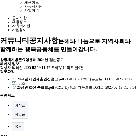
채용정보
자유게시판
사업참여
공지사항
채용정보
자유게시판
사업참여
커뮤니티
공지사항
은혜와 나눔으로 지역사회와
함께하는 행복공동체를 만들어갑니다.
삼동재가방문요양센터 2024년 결산공고
페이지 정보
작성자
박혜신
2025-02-19 11:47
조회
7,114회
댓글
0건
첨부파일
2024년 세입세출결산공고.pdf
(120.7K)
60회 다운로드
DATE : 2025-02-19
11:48:55
2024년 결산 총괄표.pdf
(821.4K)
48회 다운로드
DATE : 2025-02-19 11:47:34
관련링크
이전글
다음글
목록