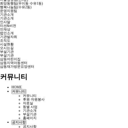
희망동행팀(우이동·수유1동)
행복나눔팀(수유2동)
운영지원팀
기관소개
기관소개
인사말
미션&비전
인재상
법인소개
기관발자취
조직도
시설현황
오시는길
부설기관
부설기관
삼동어린이집
삼동지역아동센터
삼동재가방문요양센터
커뮤니티
HOME
커뮤니티
커뮤니티
후원·자원봉사
자료실
동별 사업
기관소개
부설기관
홈페이지
공지사항
공지사항