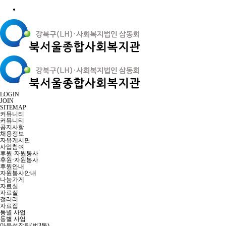
LOGIN
JOIN
SITEMAP
커뮤니티
커뮤니티
공지사항
채용정보
자유게시판
사업참여
후원·자원봉사
후원·자원봉사
후원안내
자원봉사안내
나눔가게
자료실
자료실
갤러리
자료집
동별 사업
동별 사업
마을성장팀(번3동)