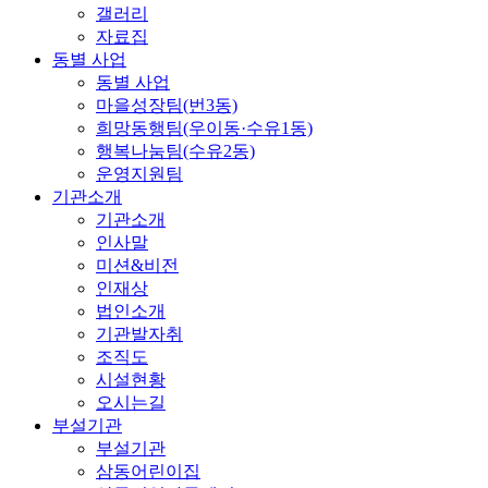
갤러리
자료집
동별 사업
동별 사업
마을성장팀(번3동)
희망동행팀(우이동·수유1동)
행복나눔팀(수유2동)
운영지원팀
기관소개
기관소개
인사말
미션&비전
인재상
법인소개
기관발자취
조직도
시설현황
오시는길
부설기관
부설기관
삼동어린이집