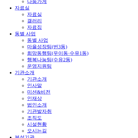
나눔가게
자료실
자료실
갤러리
자료집
동별 사업
동별 사업
마을성장팀(번3동)
희망동행팀(우이동·수유1동)
행복나눔팀(수유2동)
운영지원팀
기관소개
기관소개
인사말
미션&비전
인재상
법인소개
기관발자취
조직도
시설현황
오시는길
부설기관