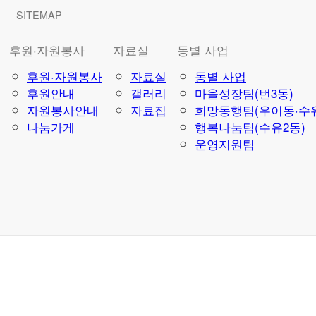
SITEMAP
후원·자원봉사
자료실
동별 사업
후원·자원봉사
자료실
동별 사업
후원안내
갤러리
마을성장팀(번3동)
자원봉사안내
자료집
희망동행팀(우이동·수유
나눔가게
행복나눔팀(수유2동)
운영지원팀