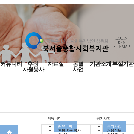
LOGIN
JOIN
SITEMAP
커뮤니티
후원·
자료실
동별
기관소개
부설기관
자원봉사
사업
커뮤니티
커뮤니티
공지사항
커뮤니티
공지사항
후원·자원봉사
채용정보