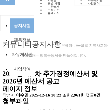
자료실
자유게시판
동별 사업
사업참여
기관소개
부설기관
홈페이지
공지사항
채용정보
커뮤니티
공지사항
은혜와 나눔으로 지역사회와
자유게시판
함께하는 행복공동체를 만들어갑니다.
사업참여
2025년 제3차 추가경정예산서 및
2026년 예산서 공고
페이지 정보
작성자
이수민
2025-12-16 10:22
조회
2,961회
댓글
0건
첨부파일