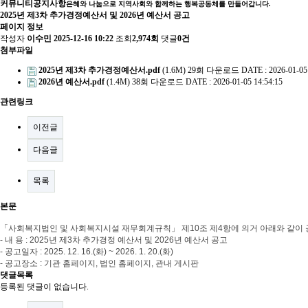
커뮤니티
공지사항
은혜와 나눔으로 지역사회와 함께하는 행복공동체를 만들어갑니다.
2025년 제3차 추가경정예산서 및 2026년 예산서 공고
페이지 정보
작성자
이수민
2025-12-16 10:22
조회
2,974회
댓글
0건
첨부파일
2025년 제3차 추가경정예산서.pdf
(1.6M)
29회 다운로드
DATE : 2026-01-05
2026년 예산서.pdf
(1.4M)
38회 다운로드
DATE : 2026-01-05 14:54:15
관련링크
이전글
다음글
목록
본문
「
사회복지법인 및 사회복지시설 재무회계규칙
」
제
10
조 제
4
항에 의거 아래와 같이
-
내 용
: 2025
년 제3차 추가경정 예산서 및 2026년 예산서 공고
-
공고일자
: 2025. 12. 16.(화
) ~ 2026. 1. 20.(화
)
-
공고장소
:
기관 홈페이지
,
법인 홈페이지
,
관내 게시판
댓글목록
등록된 댓글이 없습니다.