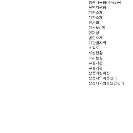
행복나눔팀(수유2동)
운영지원팀
기관소개
기관소개
인사말
미션&비전
인재상
법인소개
기관발자취
조직도
시설현황
오시는길
부설기관
부설기관
삼동어린이집
삼동지역아동센터
삼동재가방문요양센터